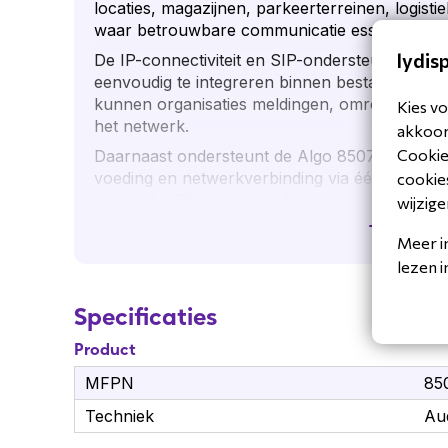
locaties, magazijnen, parkeerterreinen, logisti
waar betrouwbare communicatie essentieel is.
lydis
De IP-connectiviteit en SIP-ondersteuning mak
eenvoudig te integreren binnen bestaande Vo
kunnen organisaties meldingen, omroepen en 
Kies vo
het netwerk.
akkoord
Cookiev
Daarnaast ondersteunt de Algo 8507 Power o
voeding en netwerkverbinding via één kabel verl
cookies
overzichtelijk en eenvoudig uit te voeren binn
wijzige
communicatieomgevingen.
Toon mee
Meer i
Toepassingen Algo 8507 IP Hor
lezen 
Paging- en omroepsystemen
Specificaties
Noodmeldingen en veiligheidscommunicatie
Industriële en logistieke locaties
Product
Buitenterreinen en parkeerplaatsen
MFPN
85
Scholen en zorginstellingen
IP-gebaseerde audio- en communicatieomg
Techniek
Aud