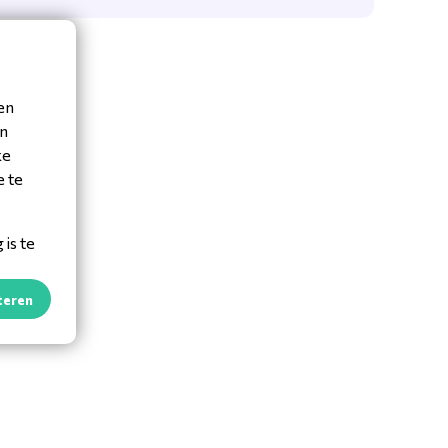
en
en
ke
e te
is te
teren