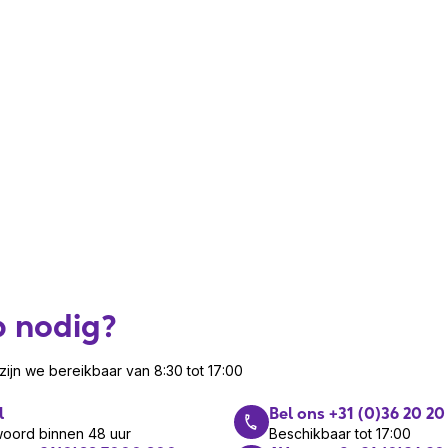
n Array Speaker
PoE)
anden
ossing
p nodig?
eleverd met de standaard
ijn we bereikbaar van 8:30 tot 17:00
l
Bel ons +31 (0)36 20 20
woord binnen 48 uur
Beschikbaar tot 17:00