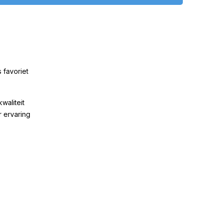
 favoriet
kwaliteit
r ervaring