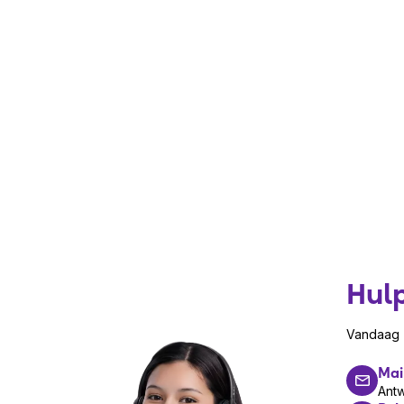
Inhoud van de doos
Algo 8507 IP Horn Array Speaker
Montagemateriaal
Beknopte installatiehandleiding
Specificaties Algo 8507 IP Hor
Type: IP hoornluidspreker array
SIP-ondersteuning
Ondersteuning voor Power over Ethernet (
Geschikt voor paging en noodmeldingen
Heldere spraakweergave over grotere afst
Geschikt voor binnen- en buitengebruik
Professionele netwerkgebaseerde audio-opl
Hul
Garantie Algo
De Algo 8507 IP Horn Array Speaker wordt g
Vandaag z
fabrieksgarantie van Algo.
Mai
Algo
Ant