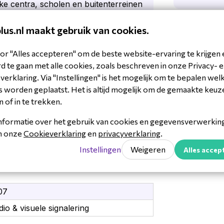
eke centra, scholen en buitenterreinen
plus.nl maakt gebruik van cookies.
en het mogelijk om de luidspreker
IP- en pagingomgevingen. Hierdoor
noodberichten centraal beheren via
or "Alles accepteren" om de beste website-ervaring te krijgen 
 te gaan met alle cookies, zoals beschreven in onze Privacy- 
erklaring. Via "Instellingen" is het mogelijk om te bepalen wel
ver Ethernet (PoE), waardoor
open. Hierdoor blijft de installatie
 worden geplaatst. Het is altijd mogelijk om de gemaakte keuz
en professionele AV- en
n of in te trekken.
r
nformatie over het gebruik van cookies en gegevensverwerking 
n Array Speaker
in onze
Cookieverklaring
en
privacyverklaring
.
Instellingen
Weigeren
Alles accep
07
evingen
io & visuele signalering