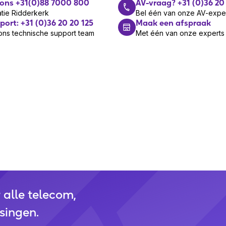
 ons +31(0)88 7000 800
AV-vraag? +31 (0)36 20
unicatieoplossingen voor paging,
tie Ridderkerk
Bel één van onze AV-expe
icatie. Het merk levert betrouwbare
port: +31 (0)36 20 20 125
Maak een afspraak
ngen, scholen en industriële locaties.
ons technische support team
Met één van onze experts
erkopen?
ogramma en word reseller van een
r alle telecom,
singen.