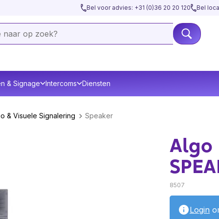
Bel voor advies: +31 (0)36 20 20 120
Bel loc
en & Signage
Intercoms
Diensten
o & Visuele Signalering
Speaker
Algo
SPEA
8507
Login
om