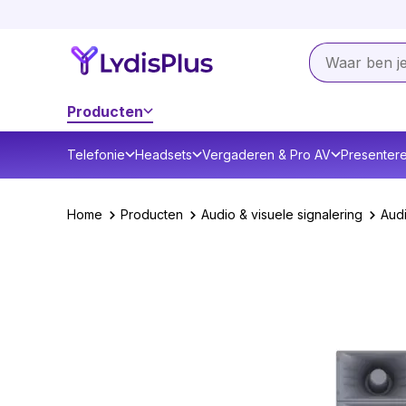
Producten
Telefonie
Headsets
Vergaderen & Pro AV
Presenter
Home
Producten
Audio & visuele signalering
Audi