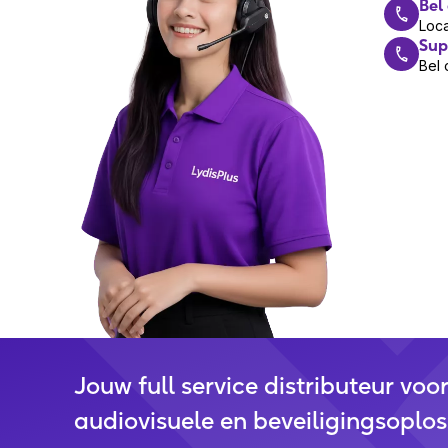
Bel
Algo ontwikkelt IP-gebaseerde audio- en comm
Loca
noodmeldingen, intercom en zakelijke commun
Sup
netwerkoplossingen voor kantoren, zorginstelli
Bel 
Wil je ook onze oplossingen v
Meld je hier aan
voor ons speciale partner pr
van onze merken.
Jouw full service distributeur voo
audiovisuele en beveiligingsoplos