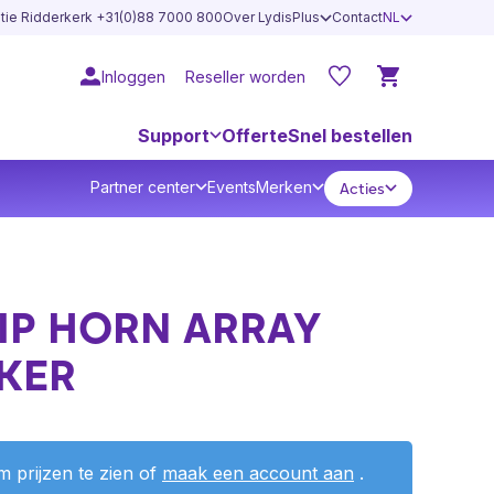
atie Ridderkerk +31(0)88 7000 800
Over LydisPlus
Contact
NL
Inloggen
Reseller worden
Support
Offerte
Snel bestellen
Partner center
Events
Merken
Acties
 IP HORN ARRAY
KER
 prijzen te zien of
maak een account aan
.