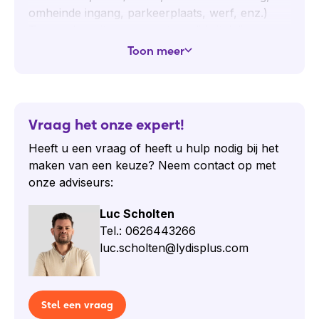
omheinde ingang, parkeerplaats, werf, enz.)
Twee relais uitgangen en twee "digitale"
ingangen die compatibel zijn met droge
Toon meer
contactsluiting.
Configuratie via gebruiksvriendelijke
webinterface of auto-provisioning. PoE (IEEE
Vraag het onze expert!
802.3af/at).
Heeft u een vraag of heeft u hulp nodig bij het
maken van een keuze? Neem contact op met
onze adviseurs:
Luc Scholten
Tel.: 0626443266
luc.scholten@lydisplus.com
Stel een vraag