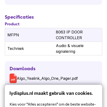
Specificaties
Product
8063 IP DOOR
MFPN
CONTROLLER
Audio & visuele
Techniek
signalering
Downloads
Algo_Yealink_Algo_One_Pager.pdf
Datasheet_ENG_Algo_8063.pdf
lydisplus.nl maakt gebruik van cookies.
MS_Teams_Algo_Endpoints.pdf
Kies voor "Alles accepteren" om de beste website-