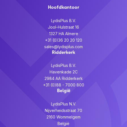
Hoofdkantoor
LydisPlus B.V.
Jool-Hulstraat 16
1327 HA Almere
+31 (0)36 20 20 120
sales@lydisplus.com
Ridderkerk
LydisPlus B.V.
Havenkade 2C
2984 AA Ridderkerk
+31 (0)88 - 7000 800
België
LydisPlus N.V.
Nijverheidsstraat 70
2160 Wommelgem
België