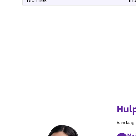
Techniek
Int
De standaard garantietermijn van Akuvox device
Wil je ook onze oplossingen v
Meld je
hier
aan voor ons speciale partner pr
van onze merken
Hul
Vandaag z
Mai