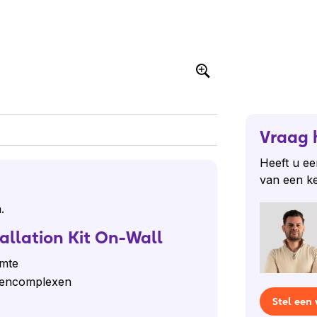
Vraag 
Heeft u ee
van een k
n.
allation Kit On-Wall
imte
ntencomplexen
Stel een