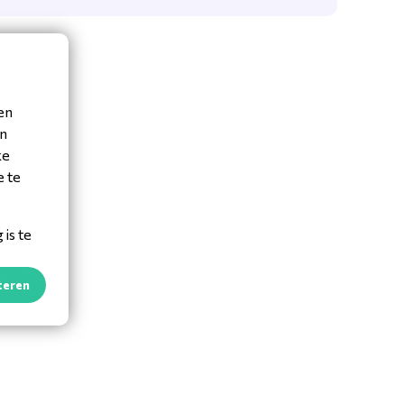
en
en
ke
e te
is te
teren