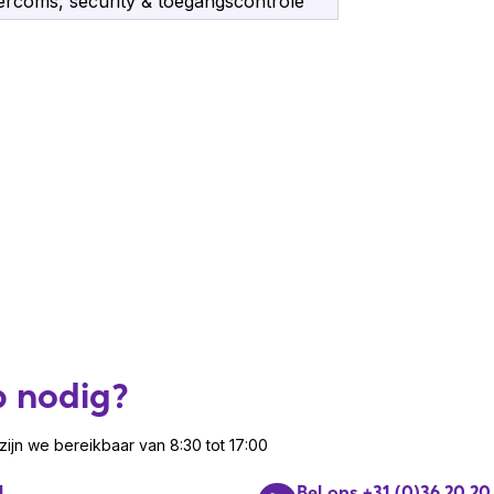
ercoms, security & toegangscontrole
s is 2 jaar.
erkopen?
ogramma en word reseller van een
p nodig?
ijn we bereikbaar van 8:30 tot 17:00
l
Bel ons +31 (0)36 20 20