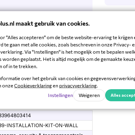
plus.nl maakt gebruik van cookies.
lossingen op het gebied van
or "Alles accepteren" om de beste website-ervaring te krijgen 
 voor toepassingen in woningen,
 te gaan met alle cookies, zoals beschreven in onze Privacy- 
kuvox heeft compacte & stijlvolle
erklaring. Via "Instellingen" is het mogelijk om te bepalen wel
om: het is een zeer mooie all-in-one
 worden geplaatst. Het is altijd mogelijk om de gemaakte keuz
role verzorgt.
n of in te trekken.
r
nformatie over het gebruik van cookies en gegevensverwerking 
ijd en overal zien wie er voor de deur
in onze
Cookieverklaring
en
privacyverklaring
.
netwerk te voorzien van uitstekende
Instellingen
Weigeren
Alles accep
je optioneel kiezen voor de
DH-
dt een ideale oplossing voor kleine
is ook uit te breiden met de luxe
33964803414
39-INSTALLATION-KIT-ON-WALL