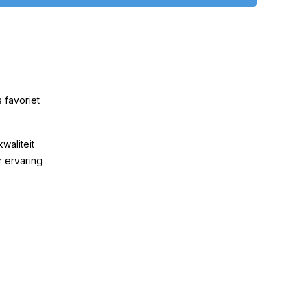
 favoriet
kwaliteit
r ervaring