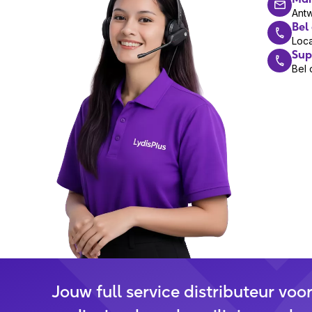
Ant
Bel
Loca
Sup
Bel 
Jouw full service distributeur voo