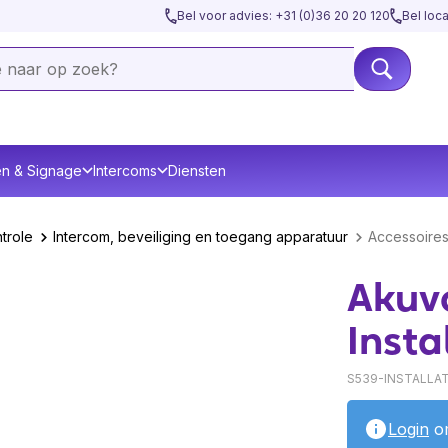
Bel voor advies: +31 (0)36 20 20 120
Bel loc
en & Signage
Intercoms
Diensten
trole
Intercom, beveiliging en toegang apparatuur
Accessoire
Akuv
Insta
S539-INSTALLA
Login
om