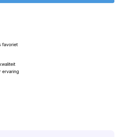
 favoriet
kwaliteit
r ervaring