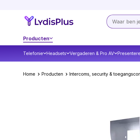
Producten
Telefonie
Headsets
Vergaderen & Pro AV
Presenter
Home
Producten
Intercoms, security & toegangscon