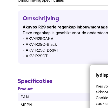
Omschrijving
Specificaties
Omschrijving
Akuvox R29 serie regenkap inbouwmontage
Deze regenkap is geschikt voor de onderstaan
- AKV-R29CAKV
- AKV-R29C-Black
- AKV-R29C-BodyT
- AKV-R29CT
lydis
Specificaties
Kies vo
Product
akkoord
EAN
69
Cookiev
cookies
MFPN
AK