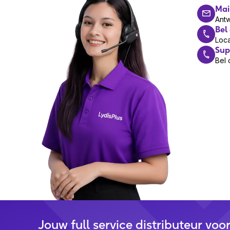
Mai
Ant
Bel
Loca
Sup
Bel 
Jouw full service distributeur voo