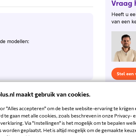
Vraag 
Heeft u ee
van een k
de modellen:
Stel een
plus.nl maakt gebruik van cookies.
or "Alles accepteren" om de beste website-ervaring te krijgen 
 te gaan met alle cookies, zoals beschreven in onze Privacy- 
33964803643
erklaring. Via "Instellingen" is het mogelijk om te bepalen wel
 worden geplaatst. Het is altijd mogelijk om de gemaakte keuz
V-R29X-RCFLUSH