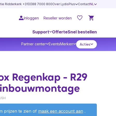
atie Ridderkerk +31(0)88 7000 800
Over LydisPlus
Contact
NL
Inloggen
Reseller worden
Support
Offerte
Snel bestellen
Partner center
Events
Merken
Acties
s
ox Regenkap - R29
e inbouwmontage
USH
 prijzen te zien of
maak een account aan
.