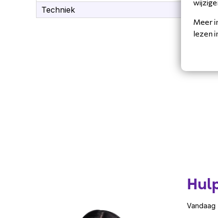
wijzige
Techniek
Int
Meer i
lezen 
Hul
Vandaag z