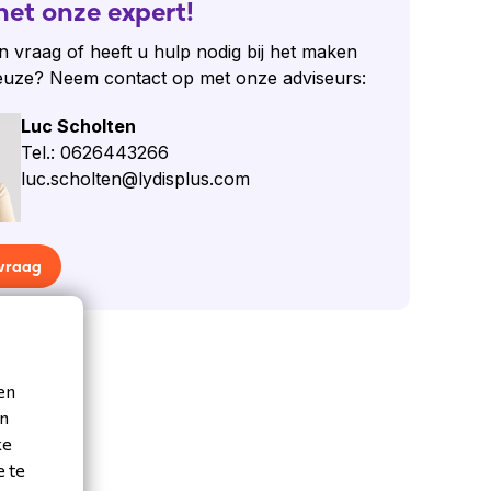
het onze expert!
n vraag of heeft u hulp nodig bij het maken
euze? Neem contact op met onze adviseurs:
Luc Scholten
Tel.: 0626443266
luc.scholten@lydisplus.com
 vraag
en
en
ke
e te