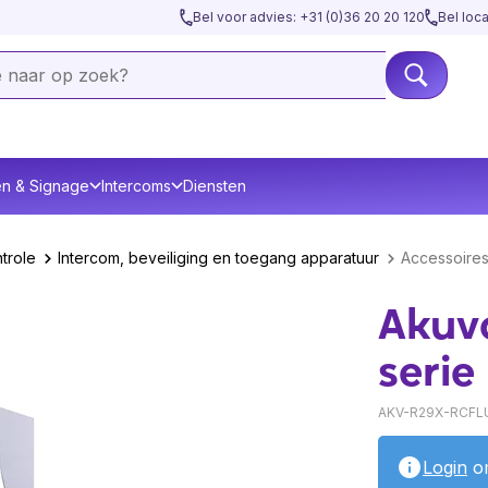
Bel voor advies: +31 (0)36 20 20 120
Bel loc
en & Signage
Intercoms
Diensten
trole
Intercom, beveiliging en toegang apparatuur
Accessoire
Akuv
seri
AKV-R29X-RCFL
Login
om