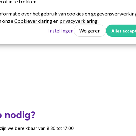
n of in te trekken.
ercoms, security & toegangscontrole
nformatie over het gebruik van cookies en gegevensverwerking 
in onze
Cookieverklaring
en
privacyverklaring
.
Instellingen
Weigeren
Alles accep
p nodig?
ijn we bereikbaar van 8:30 tot 17:00