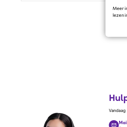
Meer i
lezen 
Hul
Vandaag z
Mai