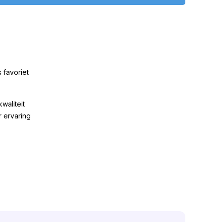
 favoriet
kwaliteit
r ervaring