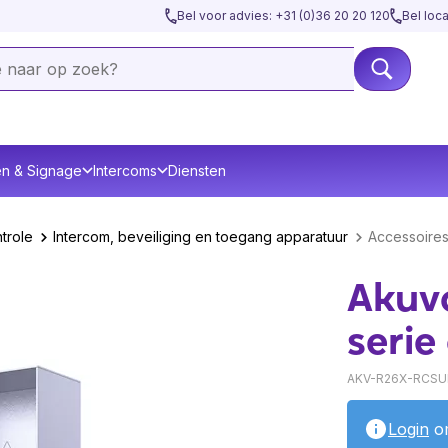
Bel voor advies: +31 (0)36 20 20 120
Bel loc
en & Signage
Intercoms
Diensten
trole
Intercom, beveiliging en toegang apparatuur
Accessoire
Akuv
seri
AKV-R26X-RCSU
Login
om