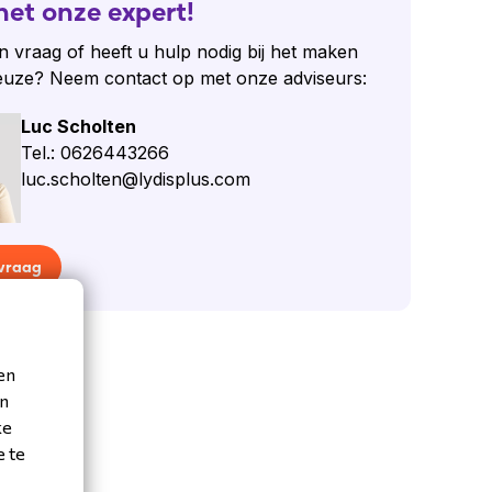
het onze expert!
n vraag of heeft u hulp nodig bij het maken
euze? Neem contact op met onze adviseurs:
Luc Scholten
Tel.: 0626443266
luc.scholten@lydisplus.com
 vraag
en
en
ke
e te