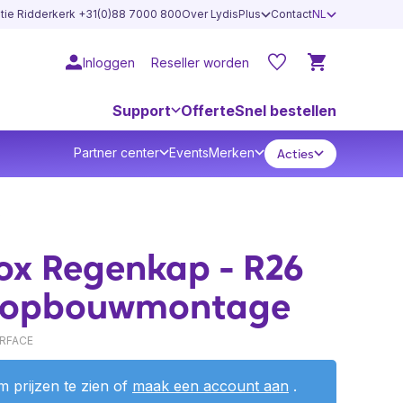
atie Ridderkerk +31(0)88 7000 800
Over LydisPlus
Contact
NL
Inloggen
Reseller worden
Support
Offerte
Snel bestellen
Partner center
Events
Merken
Acties
s
ox Regenkap - R26
e opbouwmontage
RFACE
 prijzen te zien of
maak een account aan
.