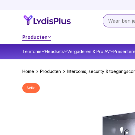
Producten
Telefonie
Headsets
Vergaderen & Pro AV
Presenter
Home
Producten
Intercoms, security & toegangscon
Actie