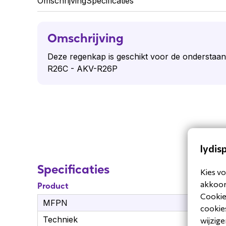
Omschrijving
Specificaties
Omschrijving
Deze regenkap is geschikt voor de onderstaa
R26C - AKV-R26P
lydis
Specificaties
Kies vo
akkoord
Product
Cookiev
MFPN
AK
cookies
Techniek
Int
wijzige