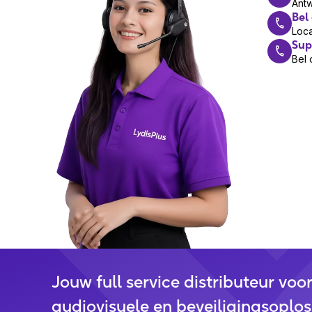
Ant
Bel
Loca
Sup
Bel 
Jouw full service distributeur voo
audiovisuele en beveiligingsoplos