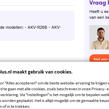
Vraag 
Heeft u ee
van een k
nde modellen: - AKV-R26B - AKV-
Stel een
plus.nl maakt gebruik van cookies.
or "Alles accepteren" om de beste website-ervaring te krijgen 
 te gaan met alle cookies, zoals beschreven in onze Privacy- 
erklaring. Via "Instellingen" is het mogelijk om te bepalen wel
V-R26X-RCSURFACE
 worden geplaatst. Het is altijd mogelijk om de gemaakte keuz
ercoms, security & toegangscontrole
n of in te trekken.