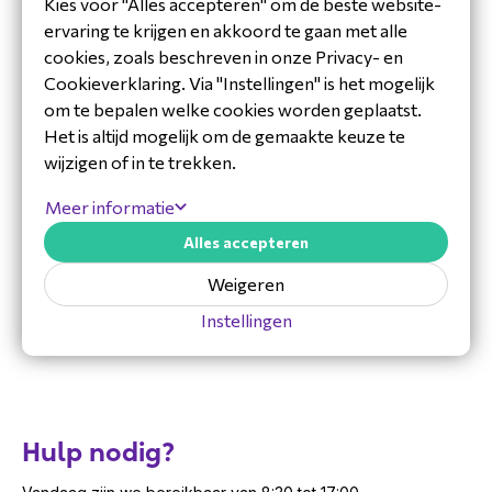
INWALL
Kies voor "Alles accepteren" om de beste website-
verkopen?
ervaring te krijgen en akkoord te gaan met alle
Intercoms, security &
Techniek
Meld je
hier
aan voor ons speciale partner
cookies, zoals beschreven in onze Privacy- en
toegangscontrole
programma en word reseller van een van onze
Cookieverklaring. Via "Instellingen" is het mogelijk
merken.
om te bepalen welke cookies worden geplaatst.
Het is altijd mogelijk om de gemaakte keuze te
wijzigen of in te trekken.
Meer informatie
Alles accepteren
Weigeren
Instellingen
Hulp nodig?