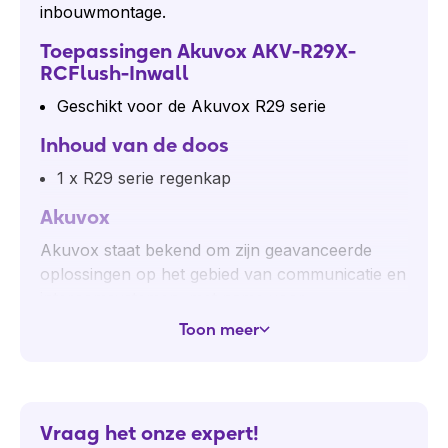
inbouwmontage.
Toepassingen Akuvox AKV-R29X-
RCFlush-Inwall
Geschikt voor de Akuvox R29 serie
Inhoud van de doos
1 x R29 serie regenkap
Akuvox
Akuvox staat bekend om zijn geavanceerde
oplossingen op het gebied van communicatie en
intercomsystemen, met name voor
toepassingen in woningen, commerciële
Toon meer
gebouwen en openbare ruimtes. Akuvox heeft
compacte & stijlvolle video intercoms voor bij
iedere voordeur. Kortom: het is een zeer mooie
all-in-one oplossing die zowel intercom als
Vraag het onze expert!
toegangscontrole verzorgt.