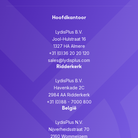
Hoofdkantoor
LydisPlus B.V.
Jool-Hulstraat 16
1327 HA Almere
+31 (0)36 20 20 120
sales@lydisplus.com
Ridderkerk
LydisPlus B.V.
Havenkade 2C
2984 AA Ridderkerk
+31 (0)88 - 7000 800
België
LydisPlus N.V.
Nijverheidsstraat 70
2160 Wommelgem