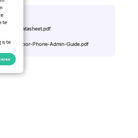
en
oads
ke
e te
x-E18C-Datasheet.pdf
is te
x-E18C-Door-Phone-Admin-Guide.pdf
teren