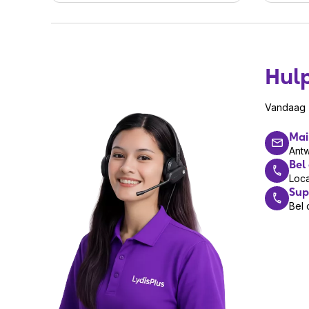
12V DC Connector
Bevestigingsmateriaal
Hul
Vandaag z
Mai
Ant
Bel
Loca
Sup
Bel 