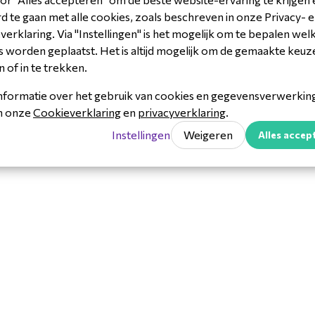
n QR-code;
 te gaan met alle cookies, zoals beschreven in onze Privacy- 
e
: gezichtsmasker – en
Downl
erklaring. Via "Instellingen" is het mogelijk om te bepalen wel
)
 worden geplaatst. Het is altijd mogelijk om de gemaakte keuz
Akuvo
33964802172
n of in te trekken.
V-E18C
intercom met
nformatie over het gebruik van cookies en gegevensverwerking 
Akuvo
in onze
Cookieverklaring
en
privacyverklaring
.
ercoms, security & toegangscontrole
Instellingen
Weigeren
Alles accep
r slimme toegangscontrole in
en wooncomplexen.
?
e muur
gel aan de muur