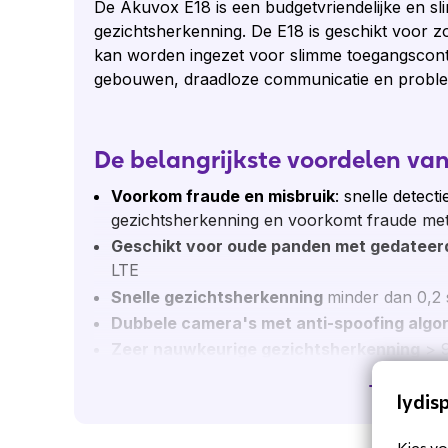
De Akuvox E18 is een budgetvriendelijke en sl
gezichtsherkenning. De E18 is geschikt voor zow
kan worden ingezet voor slimme toegangscontr
gebouwen, draadloze communicatie en probl
De belangrijkste voordelen van
Voorkom fraude en misbruik
: snelle detect
gezichtsherkenning en voorkomt fraude met
Geschikt voor oude panden met gedateer
LTE
Snelle gezichtsherkenning
minder dan 0,2
Dubbele camera's met anti-spoofing algo
Zeer nauwkeurige gezichtsherkenning
> 
Geschikt voor gebruik in combinatie
met ee
Toon mee
lydis
softphone;
Flexibele toegang
: verschillende verificat
Kies vo