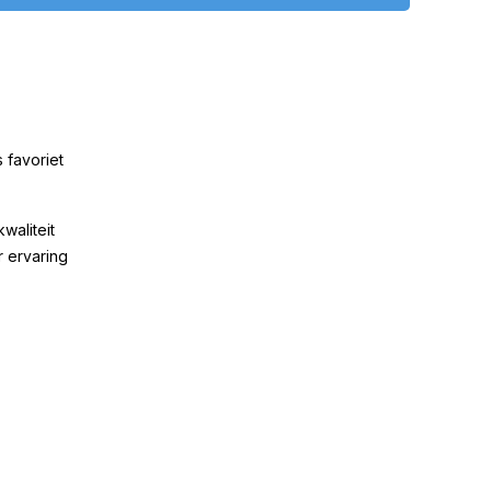
 favoriet
kwaliteit
r ervaring