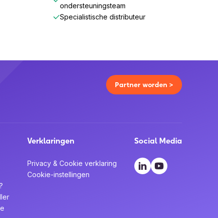
ondersteuningsteam
Specialistische distributeur
Partner worden >
Verklaringen
Social Media
Privacy & Cookie verklaring
Cookie-instellingen
?
ler
te