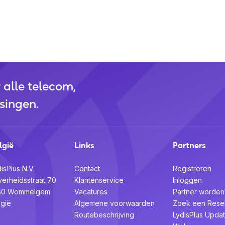
r alle telecom,
singen.
lgië
Links
Partners
isPlus N.V.
Contact
Registreren
verheidsstraat 70
Klantenservice
Inloggen
60 Wommelgem
Vacatures
Partner worden
lgië
Algemene voorwaarden
Zoek een Resel
Routebeschrijving
LydisPlus Upda