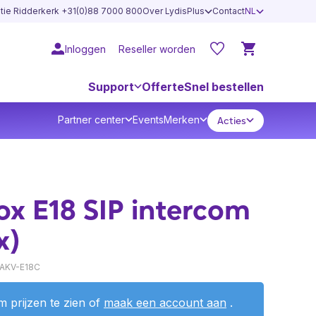
atie Ridderkerk +31(0)88 7000 800
Over LydisPlus
Contact
NL
Inloggen
Reseller worden
Support
Offerte
Snel bestellen
Partner center
Events
Merken
Acties
x E18 SIP intercom
x)
 AKV-E18C
 prijzen te zien of
maak een account aan
.