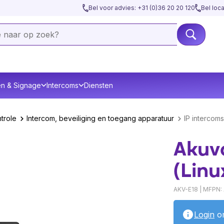
Bel voor advies: +31 (0)36 20 20 120
Bel loc
en & Signage
Intercoms
Diensten
trole
Intercom, beveiliging en toegang apparatuur
IP intercoms
Akuvo
(Linu
AKV-E18 | MFPN:
Login
om