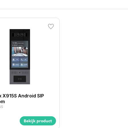
me tegen foto- en videomisbruik
aciteit van 20000 tags
 X915S Android SIP
om
5S
Bekijk product