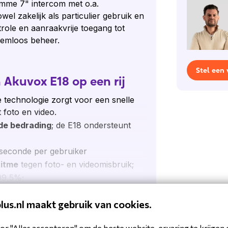
imme 7" intercom met o.a.
el zakelijk als particulier gebruik en
ole en aanraakvrije toegang tot
eemloos beheer.
Stel een
 Akuvox E18 op een rij
ie technologie zorgt voor een snelle
 foto en video.
de bedrading
; de E18 ondersteunt
 seconde per gebruiker
ritme
tegen foto- en videomisbruik;
99,5%;
n IP-telefoon, mobiele client of
r
plus.nl maakt gebruik van cookies.
iemethoden: o.a. gezichtsherkennning,
or "Alles accepteren" om de beste website-ervaring te krijgen 