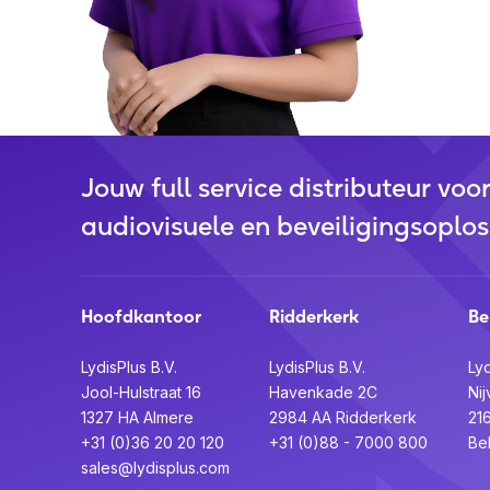
Jouw full service distributeur voo
audiovisuele en beveiligingsoplos
Hoofdkantoor
Ridderkerk
Be
LydisPlus B.V.
LydisPlus B.V.
Lyd
Jool-Hulstraat 16
Havenkade 2C
Nij
1327 HA Almere
2984 AA Ridderkerk
21
+31 (0)36 20 20 120
+31 (0)88 - 7000 800
Be
sales@lydisplus.com