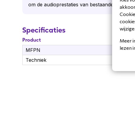
om de audioprestaties van bestaande installaties
akkoord
Cookiev
cookies
wijzige
Specificaties
Product
Meer i
lezen 
MFPN
91
Techniek
Int