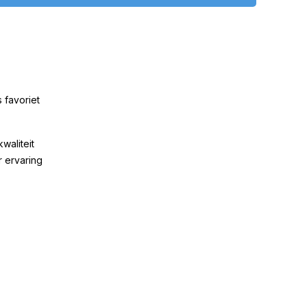
 favoriet
kwaliteit
r ervaring