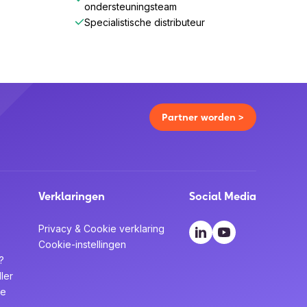
ondersteuningsteam
Specialistische distributeur
Partner worden >
Verklaringen
Social Media
Privacy & Cookie verklaring
Cookie-instellingen
?
ler
te