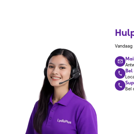
Hul
Vandaag z
Mai
Ant
Bel
Loca
Sup
Bel 