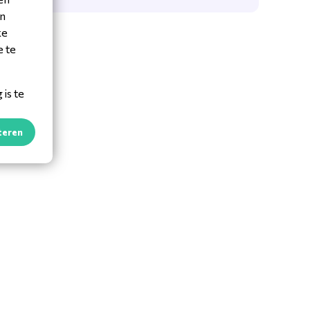
en
ke
e te
is te
teren