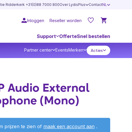
atie Ridderkerk +31(0)88 7000 800
Over LydisPlus
Contact
NL
Inloggen
Reseller worden
Support
Offerte
Snel bestellen
Partner center
Events
Merken
Acties
s
P Audio External
ophone (Mono)
 prijzen te zien of
maak een account aan
.