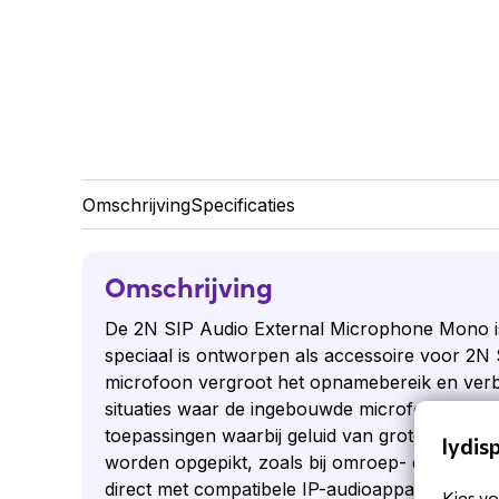
Omschrijving
Specificaties
Omschrijving
De 2N SIP Audio External Microphone Mono i
speciaal is ontworpen als accessoire voor 2N
microfoon vergroot het opnamebereik en verb
situaties waar de ingebouwde microfoon niet vol
toepassingen waarbij geluid van grotere afstand
lydis
worden opgepikt, zoals bij omroep- en intercom
direct met compatibele IP-audioapparatuur va
Kies vo