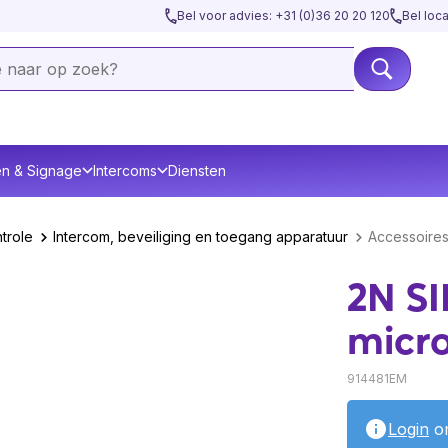
Bel voor advies: +31 (0)36 20 20 120
Bel loc
en & Signage
Intercoms
Diensten
trole
Intercom, beveiliging en toegang apparatuur
Accessoire
2N SI
micr
914481EM
Login
om