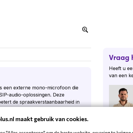
Vraag 
Heeft u ee
van een k
s een externe mono-microfoon die
 SIP-audio-oplossingen. Deze
etert de spraakverstaanbaarheid in
staat. Hierdoor is hij geschikt voor
 of uit specifieke richtingen moet
plus.nl maakt gebruik van cookies.
installaties. De microfoon integreert
Stel een
n 2N en biedt een eenvoudige manier
or "Alles accepteren" om de beste website-ervaring te krijgen 