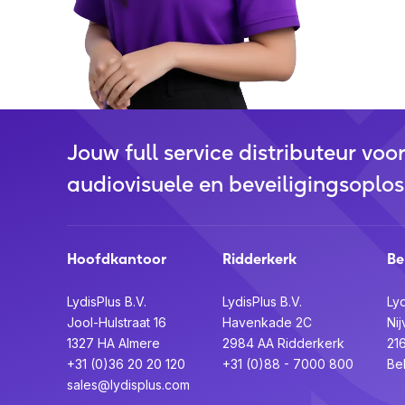
Jouw full service distributeur voo
audiovisuele en beveiligingsoplos
Hoofdkantoor
Ridderkerk
Be
LydisPlus B.V.
LydisPlus B.V.
Lyd
Jool-Hulstraat 16
Havenkade 2C
Nij
1327 HA Almere
2984 AA Ridderkerk
21
+31 (0)36 20 20 120
+31 (0)88 - 7000 800
Be
sales@lydisplus.com