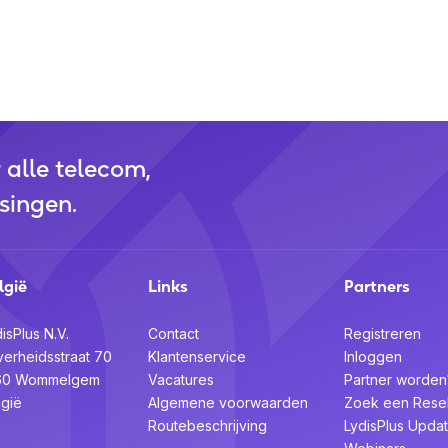
r alle telecom,
singen.
lgië
Links
Partners
isPlus N.V.
Contact
Registreren
verheidsstraat 70
Klantenservice
Inloggen
60 Wommelgem
Vacatures
Partner worden
lgië
Algemene voorwaarden
Zoek een Resel
Routebeschrijving
LydisPlus Upda