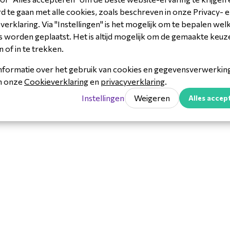
 uit te breiden.
 te gaan met alle cookies, zoals beschreven in onze Privacy- 
erklaring. Via "Instellingen" is het mogelijk om te bepalen wel
 worden geplaatst. Het is altijd mogelijk om de gemaakte keuz
n of in te trekken.
nformatie over het gebruik van cookies en gegevensverwerking 
in onze
Cookieverklaring
en
privacyverklaring
.
4481EM
Instellingen
Weigeren
Alles accep
ercoms, security & toegangscontrole