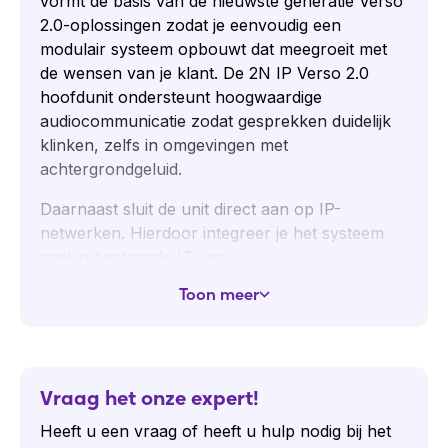
vormt de basis van de nieuwste generatie Verso
2.0-oplossingen zodat je eenvoudig een
modulair systeem opbouwt dat meegroeit met
de wensen van je klant. De 2N IP Verso 2.0
hoofdunit ondersteunt hoogwaardige
audiocommunicatie zodat gesprekken duidelijk
klinken, zelfs in omgevingen met
achtergrondgeluid.
Daarnaast sluit de unit direct aan op IP-
netwerken. Hierdoor integreer je het systeem
snel in bestaande IT- en
beveiligingsomgevingen. Via de webinterface
Toon meer
beheer je alle functies overzichtelijk zodat
instellingen aanpassen weinig tijd kost.
Bovendien breid je het systeem eenvoudig uit
met modules zoals een camera, keypad, RFID-
Vraag het onze expert!
lezer of touchscreen. Hierdoor creëer je een
oplossing die past bij uiteenlopende projecten.
Heeft u een vraag of heeft u hulp nodig bij het