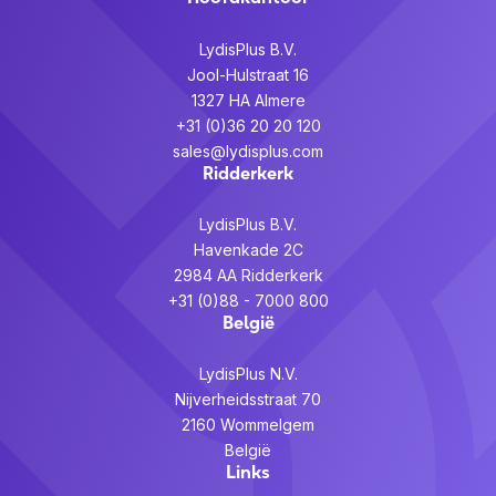
Wil je ook onze oplossingen
verkopen?
LydisPlus B.V.
Jool-Hulstraat 16
Meld je
hier
aan voor ons speciale partner
1327 HA Almere
programma en wordt reseller van een van onze
+31 (0)36 20 20 120
merken.
sales@lydisplus.com
Ridderkerk
LydisPlus B.V.
Havenkade 2C
2984 AA Ridderkerk
+31 (0)88 - 7000 800
België
LydisPlus N.V.
Nijverheidsstraat 70
2160 Wommelgem
België
Links