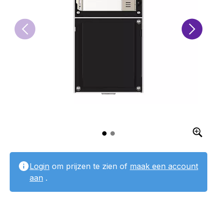
Login
om prijzen te zien of
maak een account
aan
.