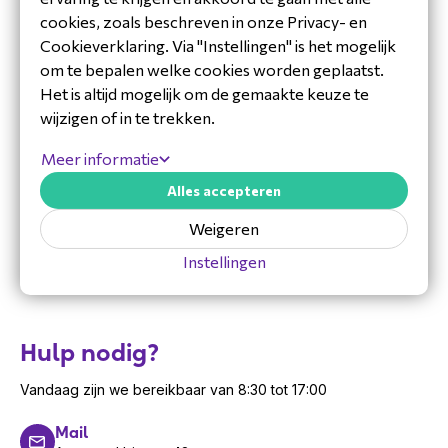
• Hoofdentrees van bedrijfsgebouwen
cookies, zoals beschreven in onze Privacy- en
• Toegangscontrole voor appartementen of
Cookieverklaring. Via "Instellingen" is het mogelijk
wooncomplexen
om te bepalen welke cookies worden geplaatst.
• Toegangspoorten en logistieke omgevingen
Het is altijd mogelijk om de gemaakte keuze te
• Inbouwoplossingen voor maatwerk
wijzigen of in te trekken.
intercomconfiguraties
Meer informatie
• Integraties met beveiligings- en
toegangsbeheersystemen
Alles accepteren
Inhoud van de doos
Weigeren
De verpakking bevat de standaardcomponenten
Instellingen
die nodig zijn om de 2N IP Verso 2.0 hoofdunit
te installeren. Hierdoor kun je snel starten met
montage, configuratie en integratie. De inhoud
Hulp nodig?
bestaat uit:
Vandaag zijn we bereikbaar van 8:30 tot 17:00
• 2N IP Verso 2.0 hoofdunit (alleen audio)
• Montageplaat of frame (afhankelijk van de
Mail
variant)