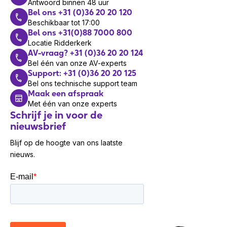
Antwoord binnen 48 uur
• Installatiemateriaal
Bel ons +31 (0)36 20 20 120
• Beknopte installatiehandleiding
Beschikbaar tot 17:00
Bel ons +31(0)88 7000 800
Specificaties 2N IP Verso 2.0 Hoofdunit
Locatie Ridderkerk
AV-vraag? +31 (0)36 20 20 124
Audio
Bel één van onze AV-experts
• Tweeweg audiocommunicatie
Support: +31 (0)36 20 20 125
• Volumeregeling via de beheerinterface
Bel ons technische support team
• Ondersteuning voor echo-onderdrukking en
Maak een afspraak
Met één van onze experts
ruisfiltering
Schrijf je in voor de
nieuwsbrief
Netwerk
• Voeding via PoE (802.3af)
Blijf op de hoogte van ons laatste
• Ondersteuning voor IPv4 en IPv6
nieuws.
• Web-based configuratie
Interfaces
• Ondersteuning voor uitbreidingsmodules
(RFID, keypad, camera, touchscreen)
• LAN-aansluiting