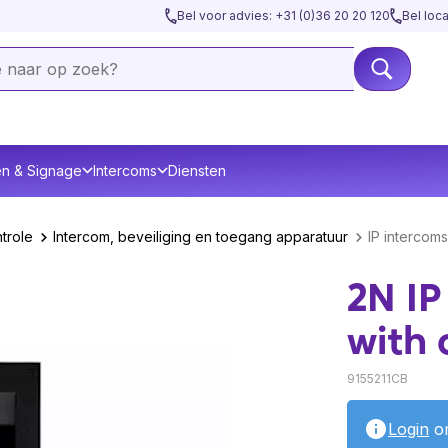
Bel voor advies: +31 (0)36 20 20 120
Bel loc
en & Signage
Intercoms
Diensten
trole
Intercom, beveiliging en toegang apparatuur
IP intercoms
2N IP
with 
9155211CB
Login
om