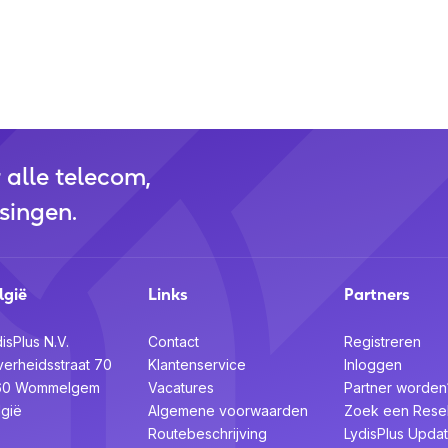
es
)
r alle telecom,
singen.
kking?
lgië
Links
Partners
isPlus N.V.
Contact
Registreren
verheidsstraat 70
Klantenservice
Inloggen
60 Wommelgem
Vacatures
Partner worden
lgië
Algemene voorwaarden
Zoek een Resel
al je een licentie erbij moeten
Routebeschrijving
LydisPlus Upda