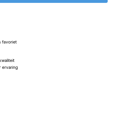
 favoriet
kwaliteit
r ervaring