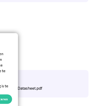
en
en
ke
e te
oads
is te
Verso 2.0 Datasheet.pdf
teren