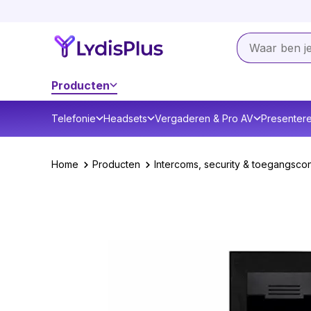
Producten
Telefonie
Headsets
Vergaderen & Pro AV
Presenter
Home
Producten
Intercoms, security & toegangscon