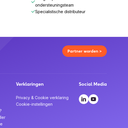
ondersteuningsteam
Specialistische distributeur
Partner worden >
Verklaringen
Social Media
Privacy & Cookie verklaring
Cookie-instellingen
?
ler
te