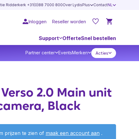
atie Ridderkerk +31(0)88 7000 800
Over LydisPlus
Contact
NL
Inloggen
Reseller worden
Support
Offerte
Snel bestellen
Partner center
Events
Merken
Acties
 Verso 2.0 Main unit
camera, Black
 prijzen te zien of
maak een account aan
.