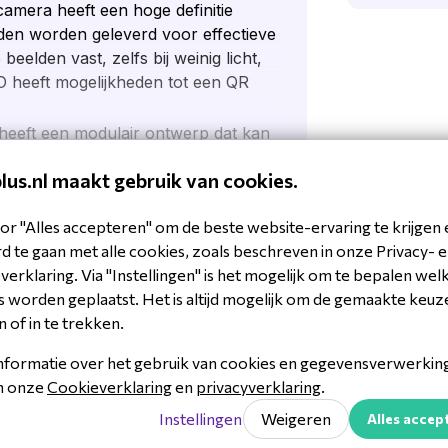
amera heeft een hoge definitie
lden worden geleverd voor effectieve
 beelden vast, zelfs bij weinig licht,
.O heeft mogelijkheden tot een QR
heeft een modulair ontwerp dat kan
en. Kies uit een reeks modules,
plus.nl maakt gebruik van cookies.
toetsenbordunits, om een op maat
ast bij uw omgeving.
r
or "Alles accepteren" om de beste website-ervaring te krijgen 
ijke touchscreen-interface
 te gaan met alle cookies, zoals beschreven in onze Privacy- 
ekers gemakkelijk kunnen navigeren
erklaring. Via "Instellingen" is het mogelijk om te bepalen wel
nnen oproepen ontvangen, toegang
 worden geplaatst. Het is altijd mogelijk om de gemaakte keuz
en eenvoudige aanraking, voor een
n of in te trekken.
Downl
ook bent. De 2N Helios IP Verso
nformatie over het gebruik van cookies en gegevensverwerking 
2N IP 
95159517551
erders instellingen kunnen
in onze
Cookieverklaring
en
privacyverklaring
.
n en zelfs op afstand deuren kunnen
55211CB
Instellingen
Weigeren
Alles accep
iale beheersoftware dit door middel
ercoms, security & toegangscontrole