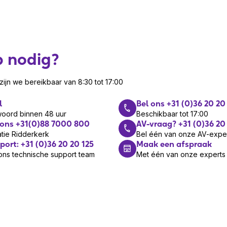
IP Verso 2.0 Main
ig op de gekozen plek met behulp van
p nodig?
bels aan, kijk handleiding zodat het
ijn we bereikbaar van 8:30 tot 17:00
n op het zelfde netwerk als de 2N IP
l
Bel ons +31 (0)36 20 20
egang te krijgen tot het
woord binnen 48 uur
Beschikbaar tot 17:00
 ons +31(0)88 7000 800
AV-vraag? +31 (0)36 20
instellingen , inclusief IP- adres,
tie Ridderkerk
Bel één van onze AV-expe
port: +31 (0)36 20 20 125
Maak een afspraak
ons technische support team
Met één van onze experts
 gewenste systeeminstellingen in zoals
n.