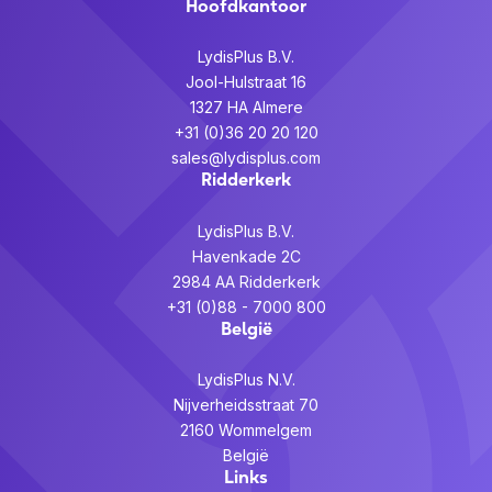
Hoofdkantoor
LydisPlus B.V.
Jool-Hulstraat 16
1327 HA Almere
+31 (0)36 20 20 120
sales@lydisplus.com
Ridderkerk
LydisPlus B.V.
Havenkade 2C
2984 AA Ridderkerk
+31 (0)88 - 7000 800
België
LydisPlus N.V.
Nijverheidsstraat 70
2160 Wommelgem
België
Links