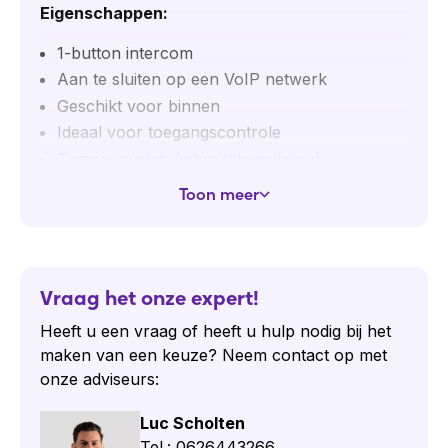
Eigenschappen:
1-button intercom
Aan te sluiten op een VoIP netwerk
Geschikt voor binnen
Ideaal voor toegangscontrole
Tamper switch (inbraakbeveiliging)
IP54-gecertificeerd (stof- en spatwaterdicht)
Toon meer
IK10-gecertificeerd (vandaalproof)
Inbouwvariant
PoE ondersteuning
Eenvoudig te installeren
Vraag het onze expert!
NC/NO Uitgangsrelais (max 30V/1A)
Heeft u een vraag of heeft u hulp nodig bij het
Spannings Uitgangsrelais (8-12V)
maken van een keuze? Neem contact op met
Intercom ip uni
onze adviseurs:
Luc Scholten
Tel.: 0626443266