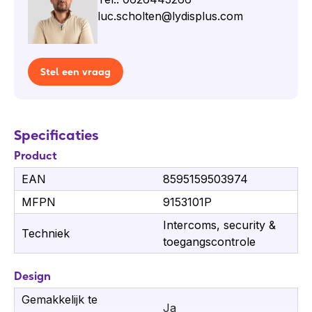
luc.scholten@lydisplus.com
Stel een vraag
Specificaties
Product
EAN
8595159503974
MFPN
9153101P
Intercoms, security &
Techniek
toegangscontrole
Design
Gemakkelijk te
Ja