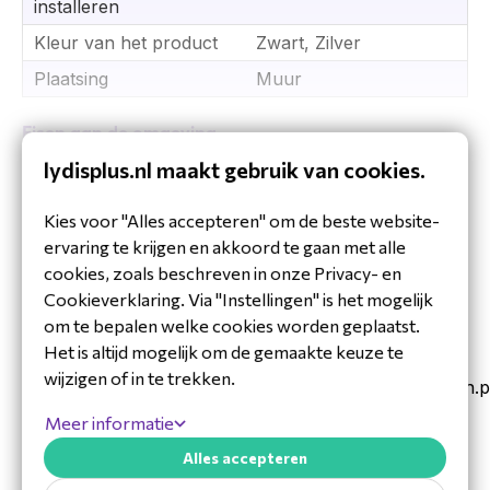
installeren
Kleur van het product
Zwart, Zilver
Plaatsing
Muur
Eisen aan de omgeving
lydisplus.nl maakt gebruik van cookies.
Bedrijfstemperatuur (T-
-40 - -55 °C
Toon meer
T)
Kies voor "Alles accepteren" om de beste website-
Downloads
ervaring te krijgen en akkoord te gaan met alle
Kenmerken
cookies, zoals beschreven in onze Privacy- en
Configuration_manual_2n_Helios_IP.pdf
Aantal knoppen
1
Cookieverklaring. Via "Instellingen" is het mogelijk
Connectiviteitstechnologie
Bedraad
om te bepalen welke cookies worden geplaatst.
Datasheet_2N_Helios_IP_Uni_en.pdf
Het is altijd mogelijk om de gemaakte keuze te
Internationale
IP54
wijzigen of in te trekken.
veiligheidscode (IP)
Installation_Manual_2N_Helios_Force_Safety_en.p
Ondersteunde
SIP2.0, RTP, HTTP,
Meer informatie
Installation_Manual_2N_Helios_IP_Uni.pdf
netwerkprotocollen
HTTPS
Alles accepteren