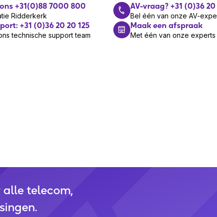
 - 70 °C
 ons +31(0)88 7000 800
AV-vraag? +31 (0)36 20
tie Ridderkerk
Bel één van onze AV-expe
port: +31 (0)36 20 20 125
Maak een afspraak
ons technische support team
Met één van onze experts
2 mm
 mm
7 g
3 mm
knoppen
draad
e
r alle telecom,
singen.