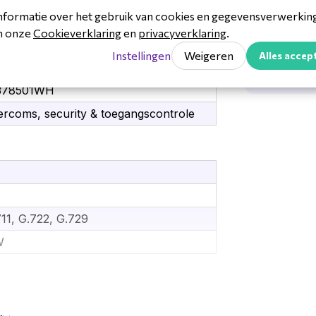
nformatie over het gebruik van cookies en gegevensverwerking 
Downl
in onze
Cookieverklaring
en
privacyverklaring
.
Instellingen
Weigeren
Alles accep
2N-91
95159513485
378501WH
ercoms, security & toegangscontrole
11, G.722, G.729
W
9 cm (4.3\")