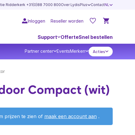
atie Ridderkerk +31(0)88 7000 800
Over LydisPlus
Contact
NL
Inloggen
Reseller worden
Support
Offerte
Snel bestellen
Partner center
Events
Merken
Acties
tor
ndoor Compact (wit)
 prijzen te zien of
maak een account aan
.