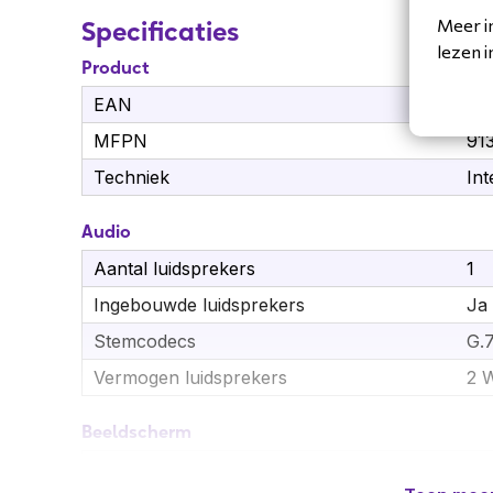
Meer i
Specificaties
lezen 
Product
EAN
85
MFPN
91
Techniek
Int
Audio
Aantal luidsprekers
1
Ingebouwde luidsprekers
Ja
Stemcodecs
G.7
Vermogen luidsprekers
2 
Beeldscherm
Beeldschermdiagonaal
10,