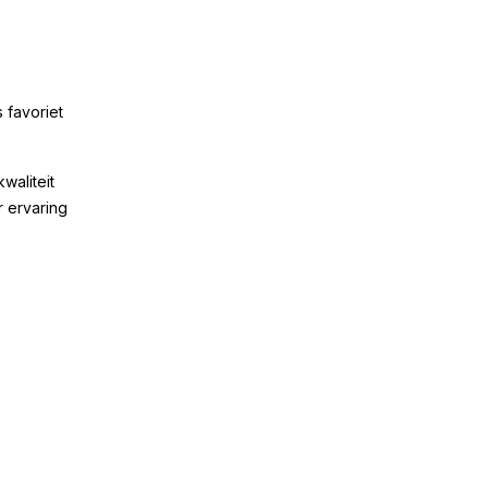
 favoriet
kwaliteit
r ervaring