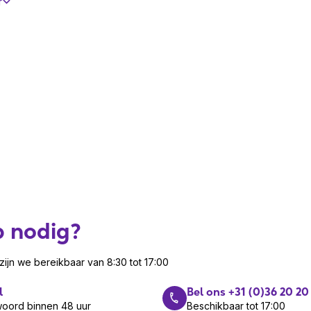
r
 x 272 Pixels
hard glas
izontaal
p nodig?
ijn we bereikbaar van 8:30 tot 17:00
 50 °C
l
Bel ons +31 (0)36 20 20
- 90 procent
woord binnen 48 uur
Beschikbaar tot 17:00