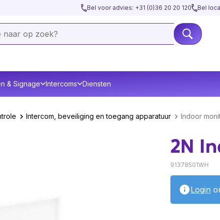
Bel voor advies: +31 (0)36 20 20 120
Bel loc
en & Signage
Intercoms
Diensten
trole
Intercom, beveiliging en toegang apparatuur
Indoor moni
2N I
91378501WH
Login
om