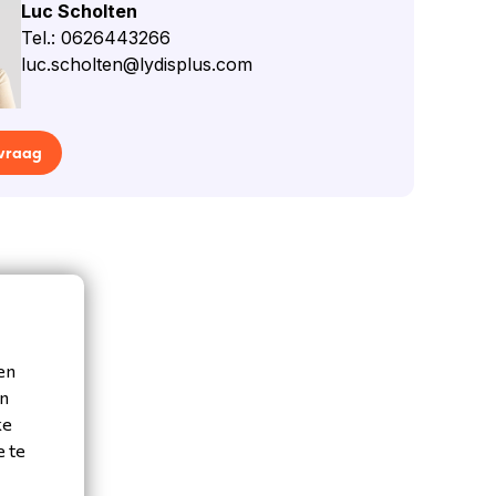
Luc Scholten
Tel.: 0626443266
luc.scholten@lydisplus.com
 vraag
en
en
ke
e te