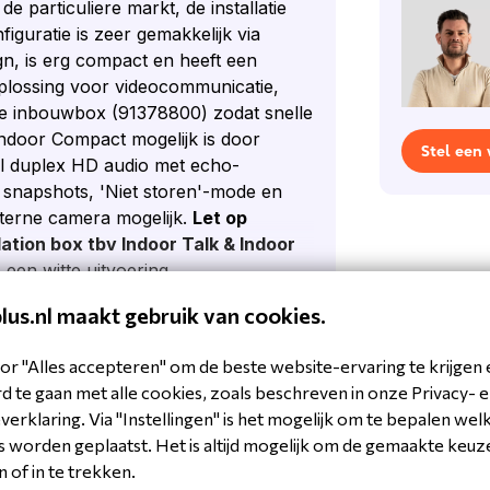
 particuliere markt, de installatie
guratie is zeer gemakkelijk via
n, is erg compact en heeft een
plossing voor videocommunicatie,
sele inbouwbox (91378800) zodat snelle
ndoor Compact mogelijk is door
Stel een
ll duplex HD audio met echo-
 snapshots, 'Niet storen'-mode en
terne camera mogelijk.
Let op
ation box tbv Indoor Talk & Indoor
s een witte uitvoering
plus.nl maakt gebruik van cookies.
al je een licentie erbij moeten
or "Alles accepteren" om de beste website-ervaring te krijgen 
 te gaan met alle cookies, zoals beschreven in onze Privacy- 
erklaring. Via "Instellingen" is het mogelijk om te bepalen wel
r
 worden geplaatst. Het is altijd mogelijk om de gemaakte keuz
n of in te trekken.