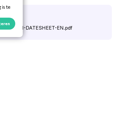
is te
oads
teren
378501WH-DATESHEET-EN.pdf