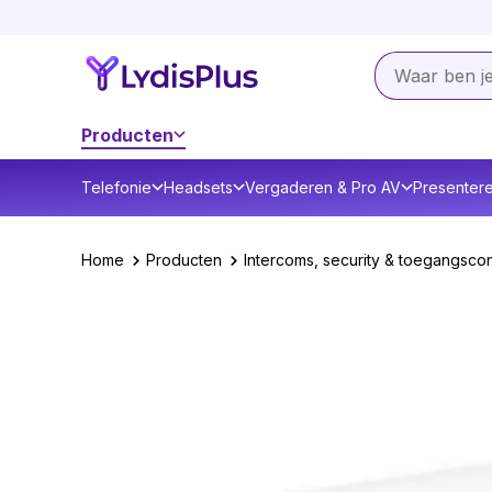
Producten
Telefonie
Headsets
Vergaderen & Pro AV
Presenter
Home
Producten
Intercoms, security & toegangscon