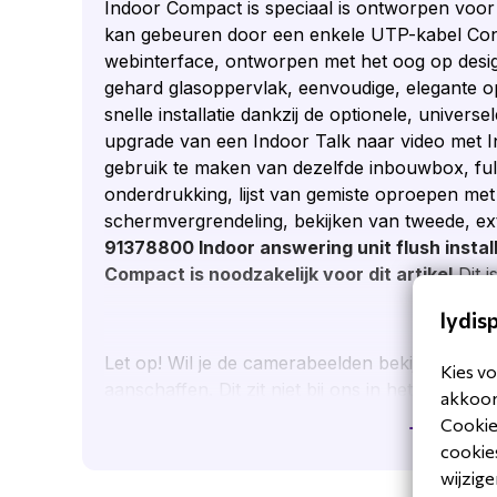
Indoor Compact is speciaal is ontworpen voor de
kan gebeuren door een enkele UTP-kabel Confi
webinterface, ontworpen met het oog op desig
gehard glasoppervlak, eenvoudige, elegante o
snelle installatie dankzij de optionele, univer
upgrade van een Indoor Talk naar video met I
gebruik te maken van dezelfde inbouwbox, fu
onderdrukking, lijst van gemiste oproepen met
schermvergrendeling, bekijken van tweede, ex
91378800 Indoor answering unit flush install
Compact is noodzakelijk voor dit artikel
Dit i
lydis
Let op! Wil je de camerabeelden bekijken? Dan z
Kies vo
aanschaffen. Dit zit niet bij ons in het pakket.
akkoord
Cookiev
Toon mee
cookies
wijzige