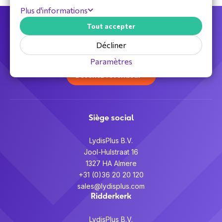
Plus d'informations
Tout accepter
Votre distributeur full service pour toutes
les solutions télécoms,
Décliner
audiovisuelles et de sécurité.
Paramètres
Devenez revendeur >
Siège social
LydisPlus B.V.
Jool-Hulstraat 16
1327 HA Almere
+31 (0)36 20 20 120
sales@lydisplus.com
Ridderkerk
LydisPlus B.V.