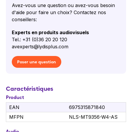
5000 mAh offre jusqu'à 10 heures d'utilisation
Avez-vous une question ou avez-vous besoin
ininterrompue, et pour les quarts de travail plus
d'aide pour faire un choix? Contactez nos
longs, la batterie est facilement remplaçable
conseillers:
pour minimiser les temps d'arrêt. Avec une
classification IP67 et une résistance aux chutes
Experts en produits audiovisuels
jusqu'à 1,5 mètre, le MT93 Megattera Pro est
Tel.: +31 (0)36 20 20 120
conçu pour performer dans des
avexperts@lydisplus.com
environnements exigeants.
Poser une question
Applications Newland MT93
Megattera Pro
Retail
Caractéristiques
Gestion d'entrepôts
Logistique
Product
Hôtellerie
EAN
6975315871840
Événements
MFPN
NLS-MT9356-W4-AS
Contenu de la boîte
Audio