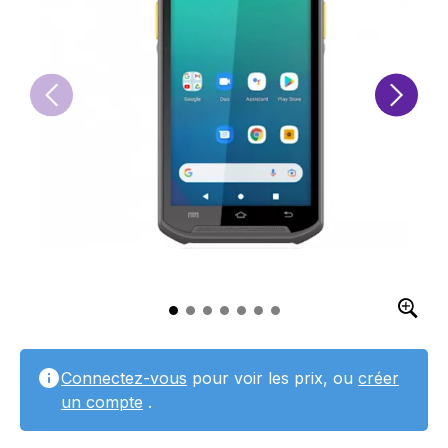
Connectez-vous
pour voir les prix, ou
créer
un compte
.