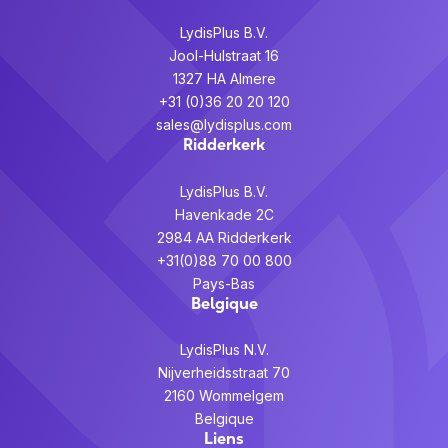
Largeur
74 mm
LydisPlus B.V.
Poids
277 g
Jool-Hulstraat 16
1327 HA Almere
Profondeur
159 mm
+31 (0)36 20 20 120
sales@lydisplus.com
Processeur
Ridderkerk
Fréquence du
2,2 GHz
processeur
LydisPlus B.V.
Havenkade 2C
Nombre de coeurs
8
2984 AA Ridderkerk
+31(0)88 70 00 800
Puissance
Pays-Bas
Belgique
Courant de sortie de
2 A
l'adaptateur secteur
LydisPlus N.V.
Fréquence de
50/60 Hz
Nijverheidsstraat 70
l'adaptateur secteur
2160 Wommelgem
Tension d'entrée de
Belgique
100 - 240 V
Liens
l'adaptateur secteur