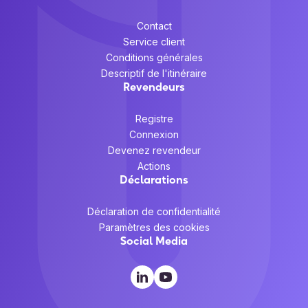
Tension des piles
3,85 V
Contact
Tension sortie de
Service client
5 V
Conditions générales
l'adaptateur secteur
Descriptif de l'itinéraire
Revendeurs
représentation / réalisation
Alerte avec vibreur
Oui
Registre
Connexion
Anti-goutte
Oui
Devenez revendeur
CE RED, FCCID, RoHS,
Actions
Certification
IEC6247
Déclarations
Code (IP) Internationale
IP67
Déclaration de confidentialité
Protection
Paramètres des cookies
Couleur du produit
Noir
Social Media
Lecteur de codes à
Oui
barres
Lecteur RFID
Oui