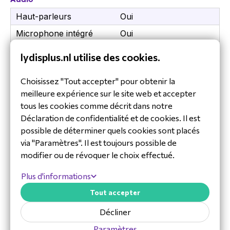
Housse de protection
Câble USB-C
Haut-parleurs
Oui
Batterie
Microphone intégré
Oui
Protecteur d'écran
lydisplus.nl utilise des cookies.
Sangle de poignet
Batterie
Adaptateur multiplug
Capacité de la batterie
5000 mAh
Choisissez "Tout accepter" pour obtenir la
Newland
meilleure expérience sur le site web et accepter
Caméra
tous les cookies comme décrit dans notre
Newland est un fournisseur de premier plan de
Déclaration de confidentialité et de cookies. Il est
Appareil photo intégré
Oui
solutions de capture de données et
possible de déterminer quels cookies sont placés
d'identification, reconnu pour sa technologie
Auto focus
Oui
Montrer plus
via "Paramètres". Il est toujours possible de
innovante et de haute qualité. Les arguments de
Caméra avant
Oui
modifier ou de révoquer le choix effectué.
vente uniques incluent des performances
Téléchargements
fiables, des technologies avancées et une
Flash intégré
Oui
Plus d'informations
facilité d'utilisation.
Datasheet-ENG-MT93 Megattera.pdf
Résolution de la caméra
13 MP
Tout accepter
arrière (numerique)
Spécifications Newland MT93
Quick-Start-Guide-ENG-MT93 Megattera
Megattera Pro
Décliner
Résolution de la caméra
Pro.pdf
5 MP
avant (numerique)
Processeur : 2,2 GHz octa-core 64 bits
Paramètres