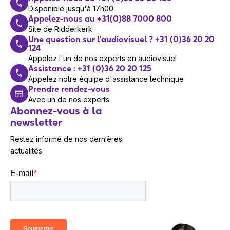
La période de garantie standard des produits
Disponible jusqu'à 17h00
Protection contre les
Newland est de 2 ans.
Appelez-nous au +31(0)88 7000 800
décharges
Site de Ridderkerk
15 kV
Souhaitez-vous également vendre nos solutions
électrostatiques (ESD)
Une question sur l'audiovisuel ? +31 (0)36 20 20
?
124
(air)
Appelez l'un de nos experts en audiovisuel
Inscrivez-vous ici à notre programme
Assistance : +31 (0)36 20 20 125
Écran
Appelez notre équipe d'assistance technique
partenaire spécial et devenez revendeur de
Prendre rendez-vous
Écran tactile
Oui
l'une de nos marques.
Avec un de nos experts
Résolution de l'écran
720 x 1440 pixels
Abonnez-vous à la
newsletter
Taille de l'écran
14 cm (5.5\")
Restez informé de nos dernières
Type d'écran tactile
Capacité
actualités.
Logiciel
Logiciels fournis
Ndevor, SOTI, Airwatch
Système d'exploitation
Android
installé