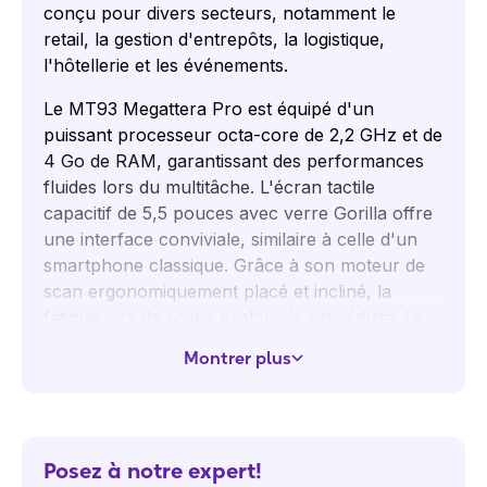
conçu pour divers secteurs, notamment le
retail, la gestion d'entrepôts, la logistique,
l'hôtellerie et les événements.
Le MT93 Megattera Pro est équipé d'un
puissant processeur octa-core de 2,2 GHz et de
4 Go de RAM, garantissant des performances
fluides lors du multitâche. L'écran tactile
capacitif de 5,5 pouces avec verre Gorilla offre
une interface conviviale, similaire à celle d'un
smartphone classique. Grâce à son moteur de
scan ergonomiquement placé et incliné, la
fatigue lors de scans prolongés est réduite. Le
moteur de scan haute définition en mégapixels,
Montrer plus
positionné sur le dessus de l'appareil, permet
un scan de codes-barres rapide et précis. Avec
la fonction Acuscan, les bons codes-barres
sont scannés avec précision, même lorsqu'ils
Posez à notre expert!
sont proches les uns des autres. La batterie de