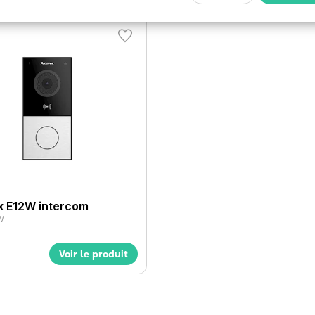
ui réduit le nombre de câbles
sques de perturbations et permet une
n 12V nécessaire)
nt
 E12W intercom
W
Voir le produit