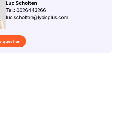
Luc Scholten
Tel.: 0626443266
luc.scholten@lydisplus.com
e question