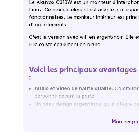
Le Akuvox C313W est un moniteur d'interphone
Linux. Ce modèle élégant est adapté aux espac
fonctionnalités. Le moniteur intérieur est prin
d'appartements.
C'est la version avec wifi en argent/noir. Elle es
Elle existe également en
blanc
.
Voici les principaux avantage
:
Audio et vidéo de haute qualité.
Communicat
personne devant la porte.
Un beau design argent/noir
qui s'intègre pa
Écran tactile de 7'' facile à utiliser
pour co
Facile à installer et à monter.
Vous pouvez 
Montrer pl
câble réseau ou via wifi. Vous pouvez le fix
Fonctions pratiques pour communiquer s