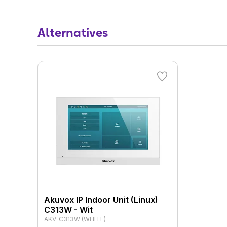
Extension du moniteur d'inte
argent
Alternatives
Vous pouvez choisir d'acheter un support de 
moniteur d'interphone sur une table ou un bu
de l'AKV-C313C315B-DSK.
Le moniteur d'interphone est utilisé en combi
Akuvox, comme l'E12W. Cela est utilisé dans de
bâtiments modernes et des ensembles de bâti
Akuvox IP Indoor Unit (Linux)
C313W - Wit
AKV-C313W (WHITE)