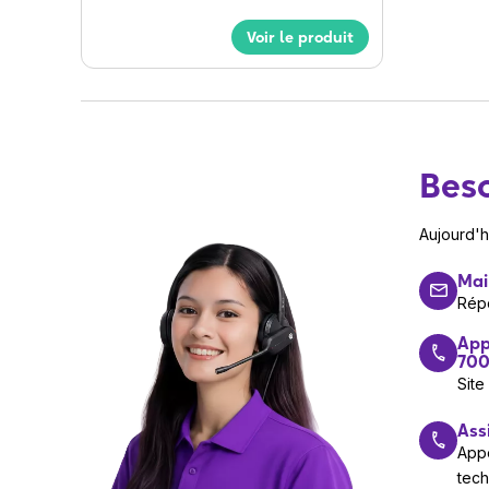
Voir le produit
Beso
Aujourd'
Mai
Rép
App
700
Site
Ass
Appe
tec