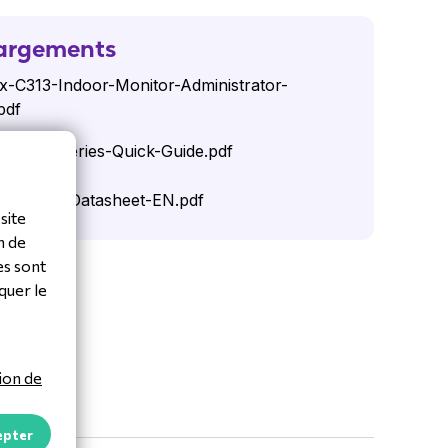
argements
-C313-Indoor-Monitor-Administrator-
pdf
-C313-Series-Quick-Guide.pdf
x-C313S-Datasheet-EN.pdf
site
n de
es sont
quer le
ion de
epter