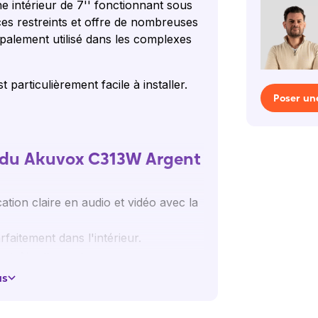
 intérieur de 7'' fonctionnant sous
es restreints et offre de nombreuses
cipalement utilisé dans les complexes
t particulièrement facile à installer.
Poser un
s du Akuvox C313W Argent
ion claire en audio et vidéo avec la
rfaitement dans l'intérieur.
ntrôler l’interphone.
le connecter à votre réseau avec un
us
er au mur ou le poser sur une table.
implement.
Par exemple, un bouton