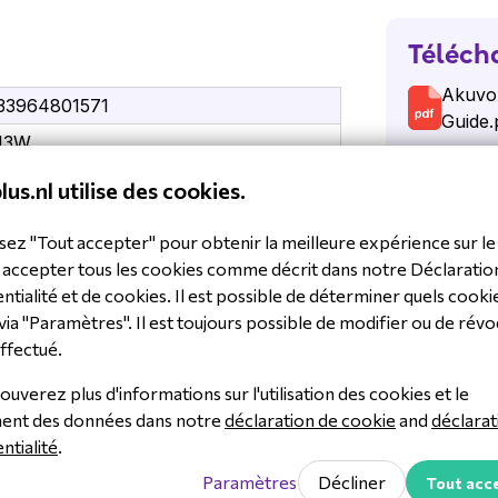
a possibilité d'ouvrir la porte à
Téléch
Akuvox
33964801571
Guide.
 d'interphone Akuvox
13W
Akuvox
lus.nl utilise des cookies.
 avec les câbles souhaités
Akuvo
sez "Tout accepter" pour obtenir la meilleure expérience sur le 
tant via l'interface web.
 accepter tous les cookies comme décrit dans notre Déclaratio
P.
ntialité et de cookies. Il est possible de déterminer quels cooki
phone au mur (support inclus) ou le
via "Paramètres". Il est toujours possible de modifier ou de révo
ffectué.
ouverez plus d'informations sur l'utilisation des cookies et le
ment des données dans notre
déclaration de cookie
and
déclarat
3W argent
ntialité
.
on de 800x480
Paramètres
Décliner
Tout acc