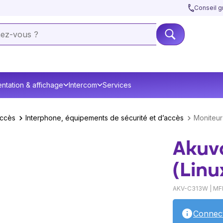
Conseil gr
ntation & affichage
Intercom
Services
accès
Interphone, équipements de sécurité et d’accès
Moniteur 
Akuvo
(Linu
AKV-C313W | MF
Connec