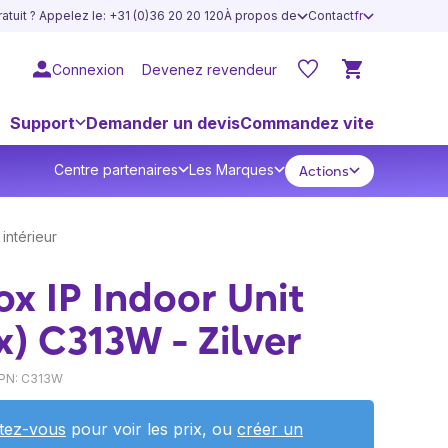
atuit ? Appelez le: +31 (0)36 20 20 120
À propos de
Contact
fr
Connexion
Devenez revendeur
Support
Demander un devis
Commandez vite
Centre partenaires
Les Marques
Actions
intérieur
x IP Indoor Unit
x) C313W - Zilver
PN: C313W
tez-vous
pour voir les prix, ou
créer un