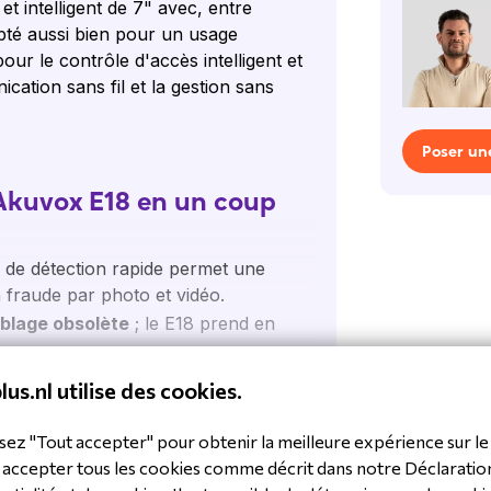
 intelligent de 7" avec, entre
apté aussi bien pour un usage
our le contrôle d'accès intelligent et
cation sans fil et la gestion sans
Poser un
'Akuvox E18 en un coup
e de détection rapide permet une
 fraude par photo et vidéo.
blage obsolète
; le E18 prend en
 0,2 seconde par utilisateur.
lus.nl utilise des cookies.
fing
contre l'abus de photo et vidéo.
us
,5 %;
sez "Tout accepter" pour obtenir la meilleure expérience sur le 
on
avec un téléphone IP, un client
 accepter tous les cookies comme décrit dans notre Déclaratio