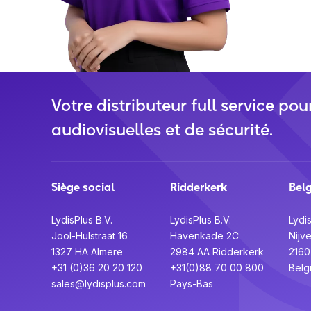
Votre distributeur full service pou
audiovisuelles et de sécurité.
Siège social
Ridderkerk
Bel
LydisPlus B.V.
LydisPlus B.V.
Lydis
Jool-Hulstraat 16
Havenkade 2C
Nijv
1327 HA Almere
2984 AA Ridderkerk
216
+31 (0)36 20 20 120
+31(0)88 70 00 800
Belg
sales@lydisplus.com
Pays-Bas