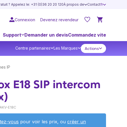
atuit ? Appelez le: +31 (0)36 20 20 120
À propos de
Contact
fr
Connexion
Devenez revendeur
Support
Demander un devis
Commandez vite
Centre partenaires
Les Marques
Actions
nes IP
x E18 SIP intercom
x)
 AKV-E18C
tez-vous
pour voir les prix, ou
créer un