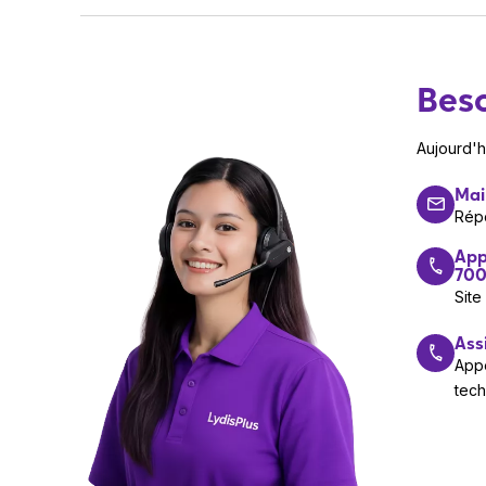
Interphone Akuvox E18.
Support de montage.
Connecteur 12V DC.
Beso
Matériel de fixation.
Aujourd'
Mai
Rép
App
700
Site
Ass
Appe
tec