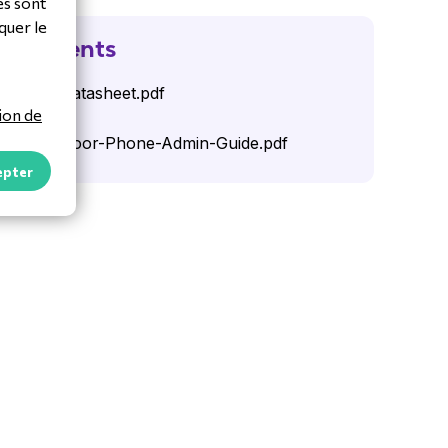
es sont
quer le
argements
x-E18C-Datasheet.pdf
ion de
x-E18C-Door-Phone-Admin-Guide.pdf
epter