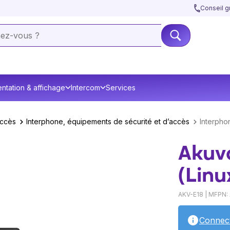
Conseil gr
ntation & affichage
Intercom
Services
accès
Interphone, équipements de sécurité et d’accès
Interpho
Akuvo
(Linu
AKV-E18 | MFPN:
Connec