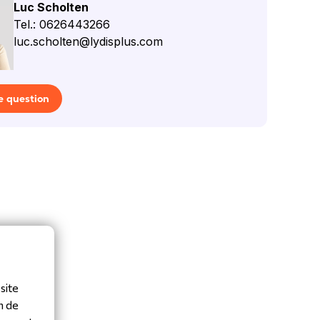
Luc Scholten
Tel.: 0626443266
luc.scholten@lydisplus.com
e question
site
n de