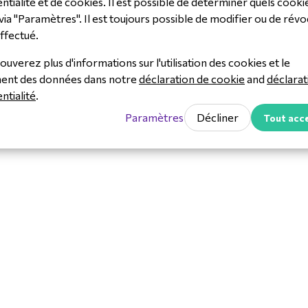
ntialité et de cookies. Il est possible de déterminer quels cooki
via "Paramètres". Il est toujours possible de modifier ou de révo
rification, notamment reconnaissance
Téléch
ffectué.
e, NFC, Bluetooth et code QR.
aissance de masque facial et de
ouverez plus d'informations sur l'utilisation des cookies et le
Akuvo
33964802172
ment des données dans notre
déclaration de cookie
and
déclarat
V-E18C
ntialité
.
Akuvo
Paramètres
Décliner
Tout acc
phone E18 avec
adapté ?
ontrôle d'accès intelligent dans les
mplexes résidentiels.
8 ?
.
.