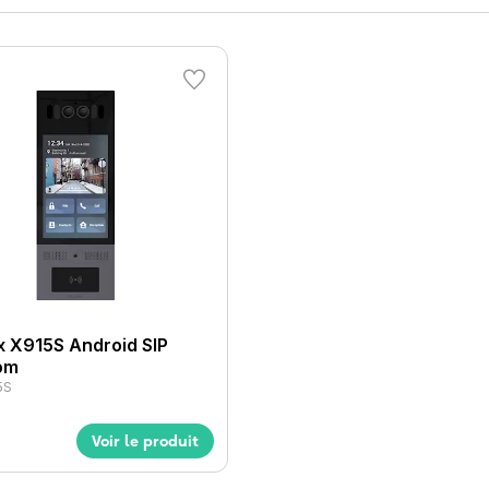
g contre l'abus de photo et vidéo.
.
 et capacité de 20000 étiquettes.
 X915S Android SIP
om
5S
Voir le produit