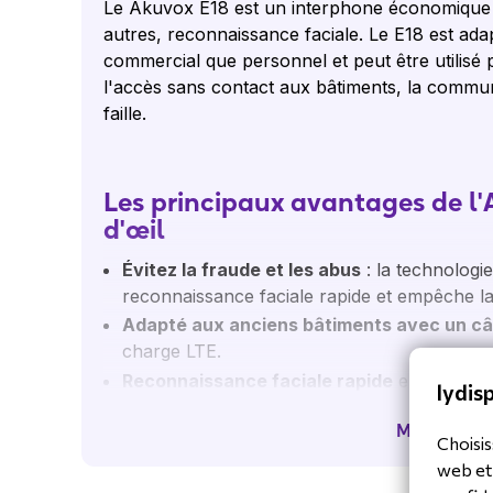
Le Akuvox E18 est un interphone économique et
autres, reconnaissance faciale. Le E18 est ad
commercial que personnel et peut être utilisé p
l'accès sans contact aux bâtiments, la communi
faille.
Les principaux avantages de l
d'œil
Évitez la fraude et les abus
: la technologi
reconnaissance faciale rapide et empêche la
Adapté aux anciens bâtiments avec un câ
charge LTE.
Reconnaissance faciale rapide
en moins de
lydisp
Double caméra avec algorithme anti-spoo
Montrer pl
Reconnaissance faciale très précise
> 99
Choisis
Adapté pour une utilisation en combinais
web et