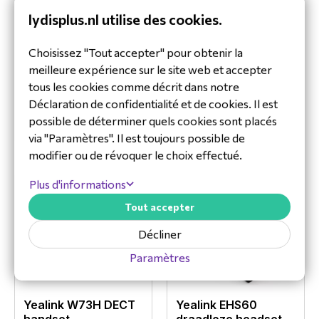
10 kHz
lydisplus.nl utilise des cookies.
Taille du haut-parleur : ? 13.6
Contenu de l'emballage
Sensibilité du haut-parleur : 116+/-3 dB, 0.179
Yealink WDD60
Yealink W90DM
Choisissez "Tout accepter" pour obtenir la
Socle de chargement
Oui
DECT Dongle
(Multicell Dect
V
meilleure expérience sur le site web et accepter
Manager)
WDD60
Impédance du haut-parleur : 32+/-4.8 Ohm
tous les cookies comme décrit dans notre
W90DM
Informations sur l'emballage
Puissance de sortie max du haut-parleur : 10
Déclaration de confidentialité et de cookies. Il est
Hauteur du colis
112 mm
mW
possible de déterminer quels cookies sont placés
Voir le produit
Voir le produit
via "Paramètres". Il est toujours possible de
Plage de fréquence du haut-parleur : 20 Hz-
Largeur du colis
201 mm
modifier ou de révoquer le choix effectué.
14 kHz
Poids du paquet
234 g
Mode conversation : large bande,
Plus d'informations
Profondeur du colis
181 mm
100Hz~8kHz, taux d'échantillonnage 16kHz
Tout accepter
Protection auditive
Microphone
Décliner
Protection contre les pics (EN50332)
Désactivation du
Oui
Paramètres
Protection australienne G616 (AU G616)
microphone
Protection contre l'exposition quotidienne au
Fréquence du
100 - 10000 Hz
bruit
Yealink W73H DECT
Yealink EHS60
microphone
handset
draadloze headset