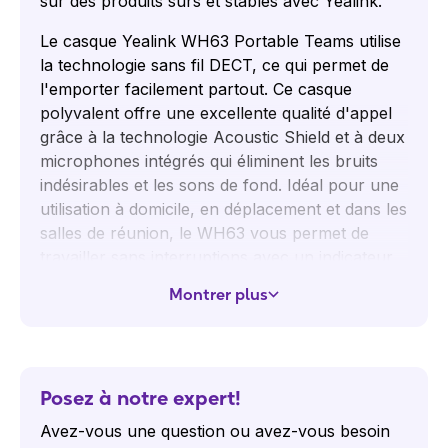
sur des produits sûrs et stables avec Yealink.
Le casque Yealink WH63 Portable Teams utilise
la technologie sans fil DECT, ce qui permet de
l'emporter facilement partout. Ce casque
polyvalent offre une excellente qualité d'appel
grâce à la technologie Acoustic Shield et à deux
microphones intégrés qui éliminent les bruits
indésirables et les sons de fond. Idéal pour une
utilisation à domicile, en déplacement et dans les
salles de réunion, le WH63 vous permet de
travailler sans interruptions avec un indicateur
lumineux intégré qui signale lorsque vous êtes
Montrer plus
occupé. Il offre un confort optimal avec
différentes options de port : crochets d'oreille,
bandeau et serre-nuque sont inclus.
Conçu spécialement pour Microsoft Teams, le
Posez à notre expert!
casque peut être ajusté à différents modes,
Avez-vous une question ou avez-vous besoin
comme le mode Musique pour une expérience