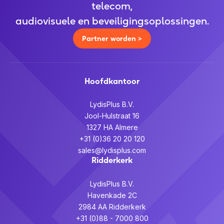
telecom,
audiovisuele en beveiligingsoplossingen.
Partner worden >
Hoofdkantoor
LydisPlus B.V.
Jool-Hulstraat 16
1327 HA Almere
+31 (0)36 20 20 120
sales@lydisplus.com
Ridderkerk
LydisPlus B.V.
Havenkade 2C
2984 AA Ridderkerk
+31 (0)88 - 7000 800