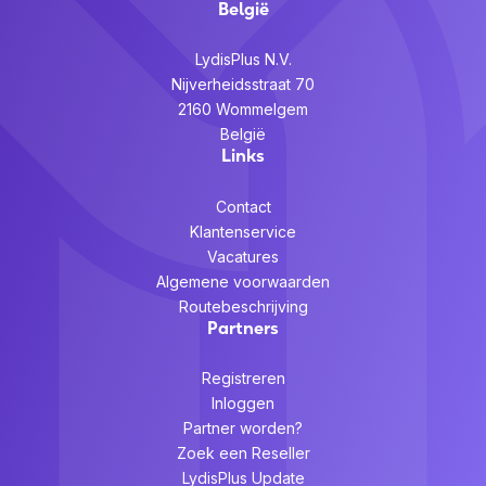
België
LydisPlus N.V.
Nijverheidsstraat 70
2160 Wommelgem
België
Links
Contact
Klantenservice
Vacatures
Algemene voorwaarden
Routebeschrijving
Partners
Registreren
Inloggen
Partner worden?
Zoek een Reseller
LydisPlus Update