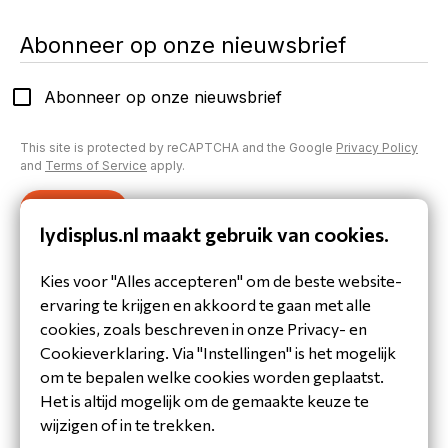
Abonneer op onze nieuwsbrief
Abonneer op onze nieuwsbrief
This site is protected by reCAPTCHA and the Google
Privacy Policy
and
Terms of Service
apply.
Verzenden
lydisplus.nl maakt gebruik van cookies.
Inloggen op je account
Kies voor "Alles accepteren" om de beste website-
Heb je al een account aangemaakt of inloggegevens
ervaring te krijgen en akkoord te gaan met alle
gekregen?
cookies, zoals beschreven in onze Privacy- en
Inloggen
Cookieverklaring. Via "Instellingen" is het mogelijk
om te bepalen welke cookies worden geplaatst.
Het is altijd mogelijk om de gemaakte keuze te
wijzigen of in te trekken.