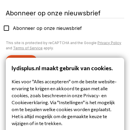
Abonneer op onze nieuwsbrief
Abonneer op onze nieuwsbrief
This site is protected by reCAPTCHA and the Google
Privacy Policy
and
Terms of Service
apply.
Verzenden
lydisplus.nl maakt gebruik van cookies.
Inloggen op je account
Kies voor "Alles accepteren" om de beste website-
Heb je al een account aangemaakt of inloggegevens
ervaring te krijgen en akkoord te gaan met alle
gekregen?
cookies, zoals beschreven in onze Privacy- en
Inloggen
Cookieverklaring. Via "Instellingen" is het mogelijk
om te bepalen welke cookies worden geplaatst.
Het is altijd mogelijk om de gemaakte keuze te
wijzigen of in te trekken.