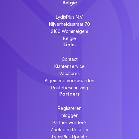
België
LydisPlus N.V.
Nijverheidsstraat 70
2160 Wommelgem
België
Links
Contact
Klantenservice
Vacatures
Algemene voorwaarden
Routebeschrijving
Partners
Registreren
Inloggen
Partner worden?
Zoek een Reseller
LydisPlus Update