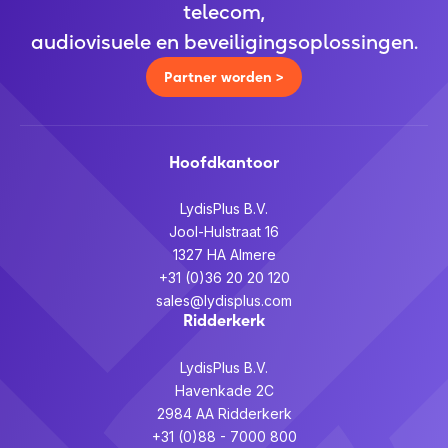
telecom,
audiovisuele en beveiligingsoplossingen.
Partner worden >
Hoofdkantoor
LydisPlus B.V.
Jool-Hulstraat 16
1327 HA Almere
+31 (0)36 20 20 120
sales@lydisplus.com
Ridderkerk
LydisPlus B.V.
Havenkade 2C
2984 AA Ridderkerk
+31 (0)88 - 7000 800