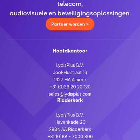
telecom,
audiovisuele en beveiligingsoplossingen.
Partner worden >
Hoofdkantoor
LydisPlus B.V.
Jool-Hulstraat 16
1327 HA Almere
+31 (0)36 20 20 120
sales@lydisplus.com
Ridderkerk
LydisPlus B.V.
Havenkade 2C
2984 AA Ridderkerk
+31 (0)88 - 7000 800