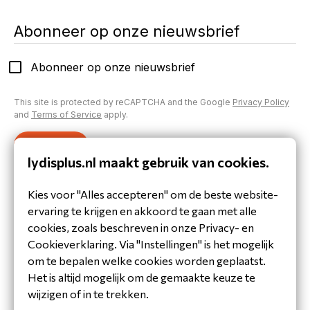
Abonneer op onze nieuwsbrief
Abonneer op onze nieuwsbrief
This site is protected by reCAPTCHA and the Google
Privacy Policy
and
Terms of Service
apply.
Verzenden
lydisplus.nl maakt gebruik van cookies.
Inloggen op je account
Kies voor "Alles accepteren" om de beste website-
Heb je al een account aangemaakt of inloggegevens
ervaring te krijgen en akkoord te gaan met alle
gekregen?
cookies, zoals beschreven in onze Privacy- en
Inloggen
Cookieverklaring. Via "Instellingen" is het mogelijk
om te bepalen welke cookies worden geplaatst.
Het is altijd mogelijk om de gemaakte keuze te
wijzigen of in te trekken.