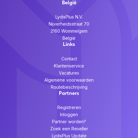
België
LydisPlus N.V.
Nijverheidsstraat 70
2160 Wommelgem
België
Links
Contact
Klantenservice
Vacatures
Algemene voorwaarden
Routebeschrijving
Partners
Registreren
Inloggen
Partner worden?
Zoek een Reseller
LydisPlus Update