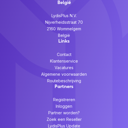
België
LydisPlus N.V.
Nijverheidsstraat 70
2160 Wommelgem
België
Links
Contact
Klantenservice
Vacatures
Algemene voorwaarden
Routebeschrijving
Partners
Registreren
Inloggen
Partner worden?
Zoek een Reseller
LydisPlus Update