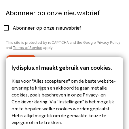
Abonneer op onze nieuwsbrief
Abonneer op onze nieuwsbrief
This site is protected by reCAPTCHA and the Google
Privacy Policy
and
Terms of Service
apply.
Verzenden
lydisplus.nl maakt gebruik van cookies.
Inloggen op je account
Kies voor "Alles accepteren" om de beste website-
Heb je al een account aangemaakt of inloggegevens
ervaring te krijgen en akkoord te gaan met alle
gekregen?
cookies, zoals beschreven in onze Privacy- en
Inloggen
Cookieverklaring. Via "Instellingen" is het mogelijk
om te bepalen welke cookies worden geplaatst.
Het is altijd mogelijk om de gemaakte keuze te
wijzigen of in te trekken.