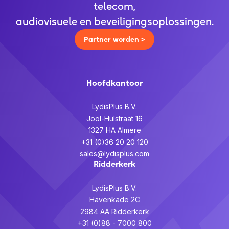
telecom,
audiovisuele en beveiligingsoplossingen.
Partner worden >
Hoofdkantoor
LydisPlus B.V.
Jool-Hulstraat 16
1327 HA Almere
+31 (0)36 20 20 120
sales@lydisplus.com
Ridderkerk
LydisPlus B.V.
Havenkade 2C
2984 AA Ridderkerk
+31 (0)88 - 7000 800