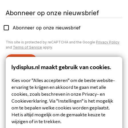
Abonneer op onze nieuwsbrief
Abonneer op onze nieuwsbrief
This site is protected by reCAPTCHA and the Google
Privacy Policy
and
Terms of Service
apply.
Verzenden
lydisplus.nl maakt gebruik van cookies.
Inloggen op je account
Kies voor "Alles accepteren" om de beste website-
Heb je al een account aangemaakt of inloggegevens
ervaring te krijgen en akkoord te gaan met alle
gekregen?
cookies, zoals beschreven in onze Privacy- en
Inloggen
Cookieverklaring. Via "Instellingen" is het mogelijk
om te bepalen welke cookies worden geplaatst.
Het is altijd mogelijk om de gemaakte keuze te
wijzigen of in te trekken.