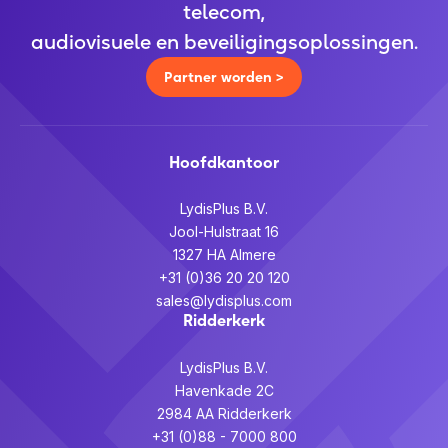
telecom,
audiovisuele en beveiligingsoplossingen.
Partner worden >
Hoofdkantoor
LydisPlus B.V.
Jool-Hulstraat 16
1327 HA Almere
+31 (0)36 20 20 120
sales@lydisplus.com
Ridderkerk
LydisPlus B.V.
Havenkade 2C
2984 AA Ridderkerk
+31 (0)88 - 7000 800