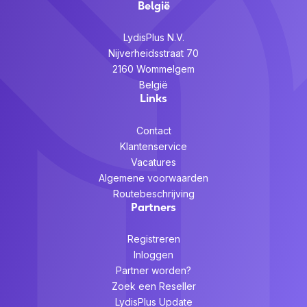
België
LydisPlus N.V.
Nijverheidsstraat 70
2160 Wommelgem
België
Links
Contact
Klantenservice
Vacatures
Algemene voorwaarden
Routebeschrijving
Partners
Registreren
Inloggen
Partner worden?
Zoek een Reseller
LydisPlus Update