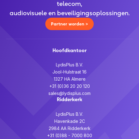
telecom,
audiovisuele en beveiligingsoplossingen.
Partner worden >
Hoofdkantoor
LydisPlus B.V.
Jool-Hulstraat 16
1327 HA Almere
+31 (0)36 20 20 120
sales@lydisplus.com
Ridderkerk
LydisPlus B.V.
Havenkade 2C
2984 AA Ridderkerk
+31 (0)88 - 7000 800