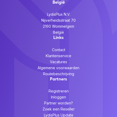
België
LydisPlus N.V.
Nijverheidsstraat 70
2160 Wommelgem
België
Links
Contact
Klantenservice
Vacatures
Algemene voorwaarden
Routebeschrijving
Partners
Registreren
Inloggen
Partner worden?
Zoek een Reseller
LydisPlus Update