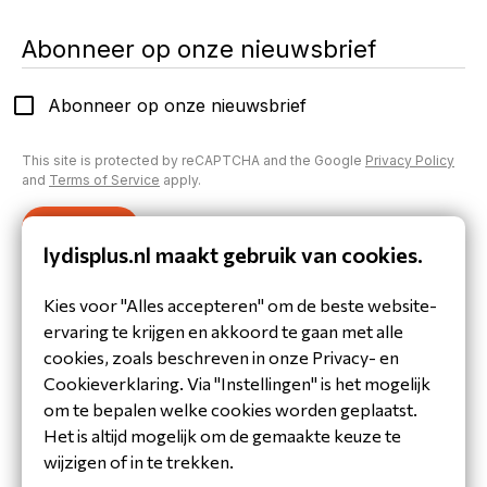
Abonneer op onze nieuwsbrief
Abonneer op onze nieuwsbrief
This site is protected by reCAPTCHA and the Google
Privacy Policy
and
Terms of Service
apply.
Verzenden
lydisplus.nl maakt gebruik van cookies.
Inloggen op je account
Kies voor "Alles accepteren" om de beste website-
Heb je al een account aangemaakt of inloggegevens
ervaring te krijgen en akkoord te gaan met alle
gekregen?
cookies, zoals beschreven in onze Privacy- en
Inloggen
Cookieverklaring. Via "Instellingen" is het mogelijk
om te bepalen welke cookies worden geplaatst.
Het is altijd mogelijk om de gemaakte keuze te
wijzigen of in te trekken.