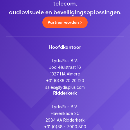
telecom,
audiovisuele en beveiligingsoplossingen.
Partner worden >
Hoofdkantoor
LydisPlus B.V.
Jool-Hulstraat 16
1327 HA Almere
+31 (0)36 20 20 120
sales@lydisplus.com
Ridderkerk
LydisPlus B.V.
Havenkade 2C
2984 AA Ridderkerk
+31 (0)88 - 7000 800