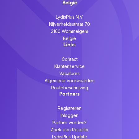
België
LydisPlus N.V.
Nijverheidsstraat 70
2160 Wommelgem
België
Links
Contact
Klantenservice
Vacatures
Algemene voorwaarden
Routebeschrijving
Partners
Registreren
Inloggen
Partner worden?
Zoek een Reseller
LydisPlus Update