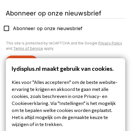
Abonneer op onze nieuwsbrief
Abonneer op onze nieuwsbrief
This site is protected by reCAPTCHA and the Google
Privacy Policy
and
Terms of Service
apply.
Verzenden
lydisplus.nl maakt gebruik van cookies.
Inloggen op je account
Kies voor "Alles accepteren" om de beste website-
Heb je al een account aangemaakt of inloggegevens
ervaring te krijgen en akkoord te gaan met alle
gekregen?
cookies, zoals beschreven in onze Privacy- en
Inloggen
Cookieverklaring. Via "Instellingen" is het mogelijk
om te bepalen welke cookies worden geplaatst.
Het is altijd mogelijk om de gemaakte keuze te
wijzigen of in te trekken.