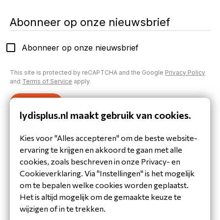
Abonneer op onze nieuwsbrief
Abonneer op onze nieuwsbrief
This site is protected by reCAPTCHA and the Google
Privacy Policy
and
Terms of Service
apply.
Verzenden
lydisplus.nl maakt gebruik van cookies.
Inloggen op je account
Kies voor "Alles accepteren" om de beste website-
Heb je al een account aangemaakt of inloggegevens
ervaring te krijgen en akkoord te gaan met alle
gekregen?
cookies, zoals beschreven in onze Privacy- en
Inloggen
Cookieverklaring. Via "Instellingen" is het mogelijk
om te bepalen welke cookies worden geplaatst.
Het is altijd mogelijk om de gemaakte keuze te
wijzigen of in te trekken.