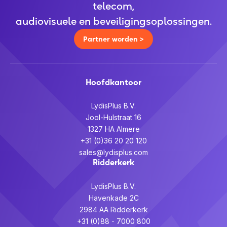
telecom,
audiovisuele en beveiligingsoplossingen.
Partner worden >
Hoofdkantoor
LydisPlus B.V.
Jool-Hulstraat 16
1327 HA Almere
+31 (0)36 20 20 120
sales@lydisplus.com
Ridderkerk
LydisPlus B.V.
Havenkade 2C
2984 AA Ridderkerk
+31 (0)88 - 7000 800