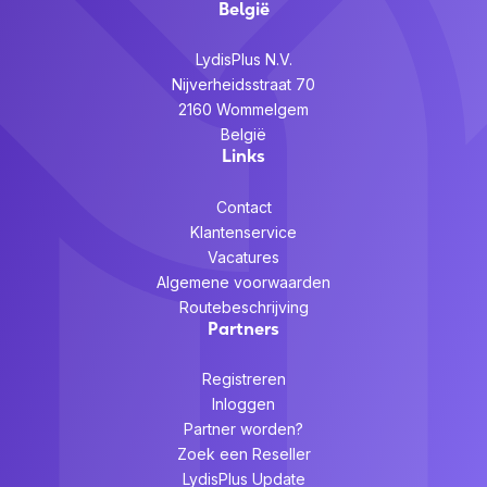
België
LydisPlus N.V.
Nijverheidsstraat 70
2160 Wommelgem
België
Links
Contact
Klantenservice
Vacatures
Algemene voorwaarden
Routebeschrijving
Partners
Registreren
Inloggen
Partner worden?
Zoek een Reseller
LydisPlus Update