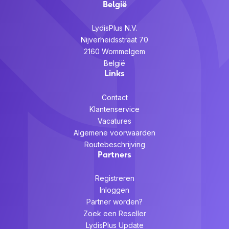
België
LydisPlus N.V.
Nijverheidsstraat 70
2160 Wommelgem
België
Links
Contact
Klantenservice
Vacatures
Algemene voorwaarden
Routebeschrijving
Partners
Registreren
Inloggen
Partner worden?
Zoek een Reseller
LydisPlus Update