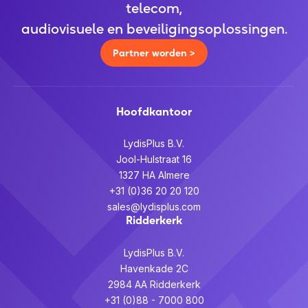
telecom,
audiovisuele en beveiligingsoplossingen.
Partner worden >
Hoofdkantoor
LydisPlus B.V.
Jool-Hulstraat 16
1327 HA Almere
+31 (0)36 20 20 120
sales@lydisplus.com
Ridderkerk
LydisPlus B.V.
Havenkade 2C
2984 AA Ridderkerk
+31 (0)88 - 7000 800