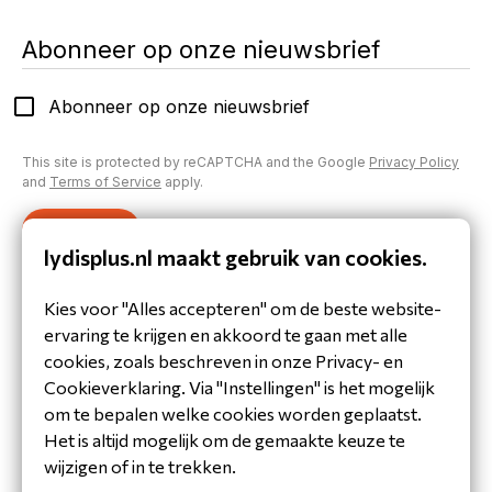
Abonneer op onze nieuwsbrief
Abonneer op onze nieuwsbrief
This site is protected by reCAPTCHA and the Google
Privacy Policy
and
Terms of Service
apply.
Verzenden
lydisplus.nl maakt gebruik van cookies.
Inloggen op je account
Kies voor "Alles accepteren" om de beste website-
Heb je al een account aangemaakt of inloggegevens
ervaring te krijgen en akkoord te gaan met alle
gekregen?
cookies, zoals beschreven in onze Privacy- en
Inloggen
Cookieverklaring. Via "Instellingen" is het mogelijk
om te bepalen welke cookies worden geplaatst.
Het is altijd mogelijk om de gemaakte keuze te
wijzigen of in te trekken.