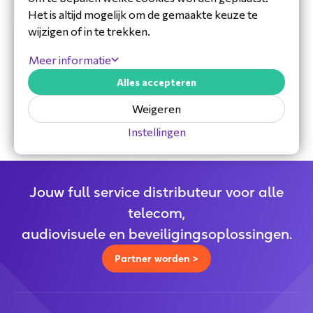
Het is altijd mogelijk om de gemaakte keuze te
wijzigen of in te trekken.
Meer informatie
30 jaar ervaring in de branche
Toegewijd Nederlands service- en
Alles accepteren
ondersteuningsteam
Weigeren
Specialistische distributeur
Instellingen
Jouw full service distributeur voor alle
telecom,
audiovisuele en beveiligingsoplossingen.
Partner worden >