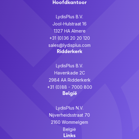
Hoofdkantoor
LydisPlus B.V.
Jool-Hulstraat 16
1327 HA Almere
+31 (0)36 20 20 120
sales@lydisplus.com
Ridderkerk
LydisPlus B.V.
Havenkade 2C
2984 AA Ridderkerk
+31 (0)88 - 7000 800
België
LydisPlus N.V.
Nijverheidsstraat 70
2160 Wommelgem
België
Links