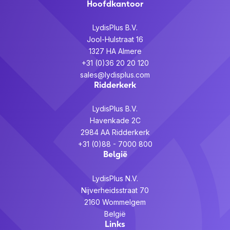
Hoofdkantoor
LydisPlus B.V.
Jool-Hulstraat 16
1327 HA Almere
+31 (0)36 20 20 120
sales@lydisplus.com
Ridderkerk
LydisPlus B.V.
Havenkade 2C
2984 AA Ridderkerk
+31 (0)88 - 7000 800
België
LydisPlus N.V.
Nijverheidsstraat 70
2160 Wommelgem
België
Links