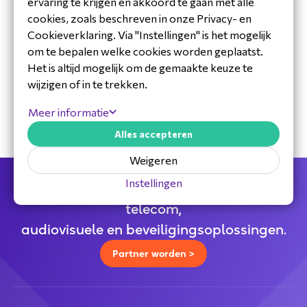
ervaring te krijgen en akkoord te gaan met alle
cookies, zoals beschreven in onze Privacy- en
Cookieverklaring. Via "Instellingen" is het mogelijk
om te bepalen welke cookies worden geplaatst.
30 jaar ervaring in de branche
Het is altijd mogelijk om de gemaakte keuze te
Toegewijd Nederlands service- en
wijzigen of in te trekken.
ondersteuningsteam
Specialistische distributeur
Meer informatie
Alles accepteren
Weigeren
Instellingen
Jouw full service distributeur voor alle
telecom,
audiovisuele en beveiligingsoplossingen.
Partner worden >