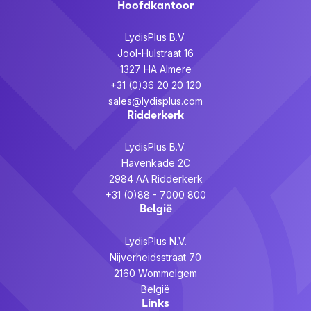
Hoofdkantoor
LydisPlus B.V.
Jool-Hulstraat 16
1327 HA Almere
+31 (0)36 20 20 120
sales@lydisplus.com
Ridderkerk
LydisPlus B.V.
Havenkade 2C
2984 AA Ridderkerk
+31 (0)88 - 7000 800
België
LydisPlus N.V.
Nijverheidsstraat 70
2160 Wommelgem
België
Links