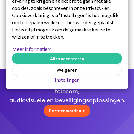
ervaring te krijgen en akkoord te gaan met alle
cookies, zoals beschreven in onze Privacy- en
Cookieverklaring. Via "Instellingen" is het mogelijk
om te bepalen welke cookies worden geplaatst.
30 jaar ervaring in de branche
Het is altijd mogelijk om de gemaakte keuze te
Toegewijd Nederlands service- en
wijzigen of in te trekken.
ondersteuningsteam
Specialistische distributeur
Meer informatie
Alles accepteren
Weigeren
Instellingen
Jouw full service distributeur voor alle
telecom,
audiovisuele en beveiligingsoplossingen.
Partner worden >