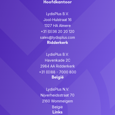
Hoofdkantoor
LydisPlus B.V.
Jool-Hulstraat 16
1327 HA Almere
+31 (0)36 20 20 120
sales@lydisplus.com
Ridderkerk
LydisPlus B.V.
Havenkade 2C
2984 AA Ridderkerk
+31 (0)88 - 7000 800
België
LydisPlus N.V.
Nijverheidsstraat 70
2160 Wommelgem
België
Links