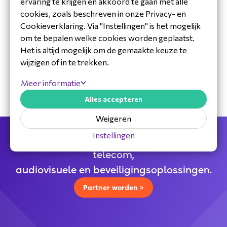
ervaring te krijgen en akkoord te gaan met alle
cookies, zoals beschreven in onze Privacy- en
Cookieverklaring. Via "Instellingen" is het mogelijk
om te bepalen welke cookies worden geplaatst.
30 jaar ervaring in de branche
Het is altijd mogelijk om de gemaakte keuze te
Toegewijd Nederlands service- en
wijzigen of in te trekken.
ondersteuningsteam
Specialistische distributeur
Meer informatie
Alles accepteren
Weigeren
Instellingen
Jouw full service distributeur voor alle
telecom,
audiovisuele en beveiligingsoplossingen.
Partner worden >