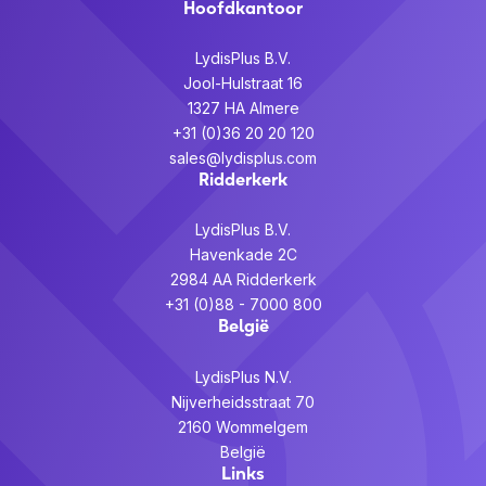
Hoofdkantoor
LydisPlus B.V.
Jool-Hulstraat 16
1327 HA Almere
+31 (0)36 20 20 120
sales@lydisplus.com
Ridderkerk
LydisPlus B.V.
Havenkade 2C
2984 AA Ridderkerk
+31 (0)88 - 7000 800
België
LydisPlus N.V.
Nijverheidsstraat 70
2160 Wommelgem
België
Links