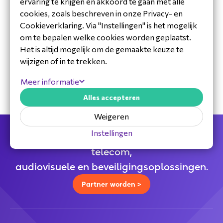
ervaring te krijgen en akkoord te gaan met alle
cookies, zoals beschreven in onze Privacy- en
Cookieverklaring. Via "Instellingen" is het mogelijk
om te bepalen welke cookies worden geplaatst.
30 jaar ervaring in de branche
Het is altijd mogelijk om de gemaakte keuze te
Toegewijd Nederlands service- en
wijzigen of in te trekken.
ondersteuningsteam
Specialistische distributeur
Meer informatie
Alles accepteren
Weigeren
Instellingen
Jouw full service distributeur voor alle
telecom,
audiovisuele en beveiligingsoplossingen.
Partner worden >