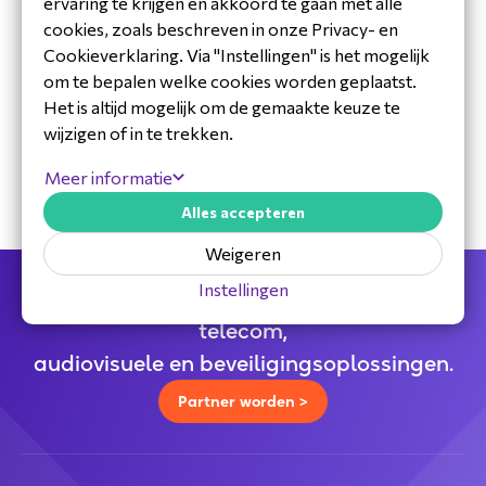
ervaring te krijgen en akkoord te gaan met alle
cookies, zoals beschreven in onze Privacy- en
Cookieverklaring. Via "Instellingen" is het mogelijk
om te bepalen welke cookies worden geplaatst.
30 jaar ervaring in de branche
Het is altijd mogelijk om de gemaakte keuze te
Toegewijd Nederlands service- en
wijzigen of in te trekken.
ondersteuningsteam
Specialistische distributeur
Meer informatie
Alles accepteren
Weigeren
Instellingen
Jouw full service distributeur voor alle
telecom,
audiovisuele en beveiligingsoplossingen.
Partner worden >