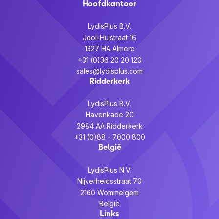
Hoofdkantoor
LydisPlus B.V.
Jool-Hulstraat 16
1327 HA Almere
+31 (0)36 20 20 120
sales@lydisplus.com
Ridderkerk
LydisPlus B.V.
Havenkade 2C
2984 AA Ridderkerk
+31 (0)88 - 7000 800
België
LydisPlus N.V.
Nijverheidsstraat 70
2160 Wommelgem
België
Links