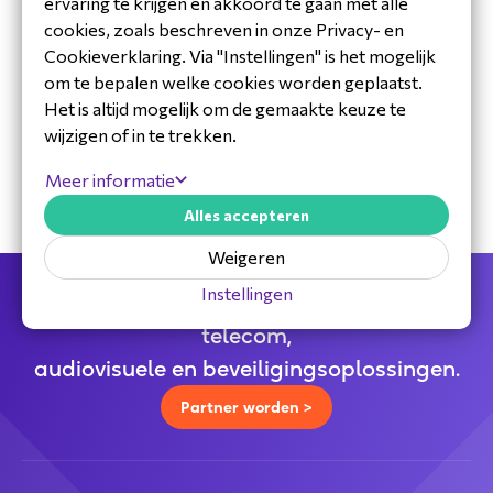
ervaring te krijgen en akkoord te gaan met alle
cookies, zoals beschreven in onze Privacy- en
Cookieverklaring. Via "Instellingen" is het mogelijk
om te bepalen welke cookies worden geplaatst.
30 jaar ervaring in de branche
Het is altijd mogelijk om de gemaakte keuze te
Toegewijd Nederlands service- en
wijzigen of in te trekken.
ondersteuningsteam
Specialistische distributeur
Meer informatie
Alles accepteren
Weigeren
Instellingen
Jouw full service distributeur voor alle
telecom,
audiovisuele en beveiligingsoplossingen.
Partner worden >