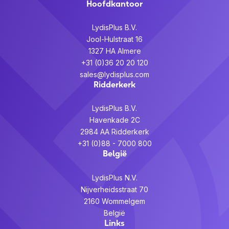
Hoofdkantoor
LydisPlus B.V.
Jool-Hulstraat 16
1327 HA Almere
+31 (0)36 20 20 120
sales@lydisplus.com
Ridderkerk
LydisPlus B.V.
Havenkade 2C
2984 AA Ridderkerk
+31 (0)88 - 7000 800
België
LydisPlus N.V.
Nijverheidsstraat 70
2160 Wommelgem
België
Links