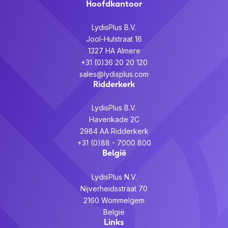
Hoofdkantoor
LydisPlus B.V.
Jool-Hulstraat 16
1327 HA Almere
+31 (0)36 20 20 120
sales@lydisplus.com
Ridderkerk
LydisPlus B.V.
Havenkade 2C
2984 AA Ridderkerk
+31 (0)88 - 7000 800
België
LydisPlus N.V.
Nijverheidsstraat 70
2160 Wommelgem
België
Links