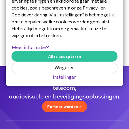
ervaring te krijgen en akkoord te gaan met alle
cookies, zoals beschreven in onze Privacy- en
Cookieverklaring. Via "Instellingen" is het mogelijk
om te bepalen welke cookies worden geplaatst.
30 jaar ervaring in de branche
Het is altijd mogelijk om de gemaakte keuze te
Toegewijd Nederlands service- en
wijzigen of in te trekken.
ondersteuningsteam
Specialistische distributeur
Meer informatie
Alles accepteren
Weigeren
Instellingen
Jouw full service distributeur voor alle
telecom,
audiovisuele en beveiligingsoplossingen.
Partner worden >