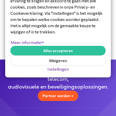
ervaring te krijgen en akkoord te gaan met alle
cookies, zoals beschreven in onze Privacy- en
Cookieverklaring. Via "Instellingen" is het mogelijk
om te bepalen welke cookies worden geplaatst.
30 jaar ervaring in de branche
Het is altijd mogelijk om de gemaakte keuze te
Toegewijd Nederlands service- en
wijzigen of in te trekken.
ondersteuningsteam
Specialistische distributeur
Meer informatie
Alles accepteren
Weigeren
Instellingen
Jouw full service distributeur voor alle
telecom,
audiovisuele en beveiligingsoplossingen.
Partner worden >