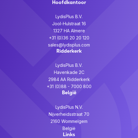
Hoofdkantoor
LydisPlus B.V.
Jool-Hulstraat 16
1327 HA Almere
+31 (0)36 20 20 120
sales@lydisplus.com
Ridderkerk
LydisPlus B.V.
Havenkade 2C
2984 AA Ridderkerk
+31 (0)88 - 7000 800
België
LydisPlus N.V.
Nijverheidsstraat 70
2160 Wommelgem
België
Links